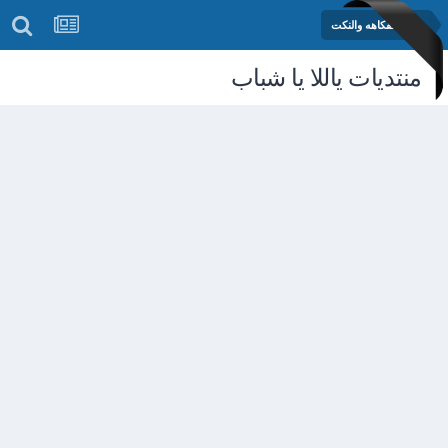
منتدى الفكاهه والنكت
منتديات ياللا يا شباب