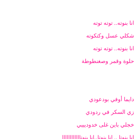
انا بنوته.. توته توته
شكلي عسل وكتكوته
انا بنوته.. توته توته
حلوة وقمر وصغنطوطة
دايما أوفي بودعودي
زي السكر في ردودي
خجلي باين غلى خدوديييي
انا بنوتا .. انا بنوتا..انا بنوتاااااااااااا