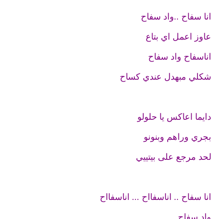
انا سفاح ..واد سفاح
عاوز اعمل اي بتاع
اناسفاح واد سفاح
شكلي مبهدل عندي كساح
دايما اعاكس يا حلولو
بجري وراهم وبنونو
لحد مرجع على بيتييي
انا سفاح .. اناسفااح ... اناسفااح
واد سفاح