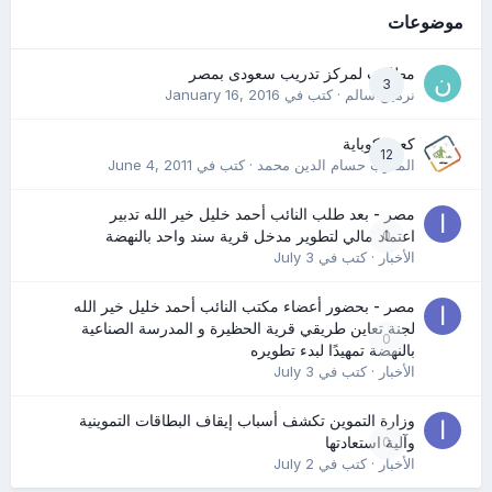
موضوعات
مطلوب لمركز تدريب سعودى بمصر
3
نرمين سالم
· كتب في
January 16, 2016
كعب كوباية
12
المدرب حسام الدين محمد
· كتب في
June 4, 2011
مصر - بعد طلب النائب أحمد خليل خير الله تدبير
0
اعتماد مالي لتطوير مدخل قرية سند واحد بالنهضة
الأخبار
· كتب في
July 3
مصر - بحضور أعضاء مكتب النائب أحمد خليل خير الله
لجنة تعاين طريقي قرية الحظيرة و المدرسة الصناعية
0
بالنهضة تمهيدًا لبدء تطويره
الأخبار
· كتب في
July 3
وزارة التموين تكشف أسباب إيقاف البطاقات التموينية
0
وآلية استعادتها
الأخبار
· كتب في
July 2