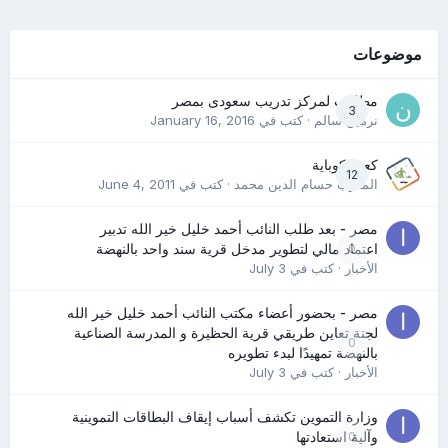
موضوعات
مطلوب لمركز تدريب سعودى بمصر
3
نرمين سالم
· كتب في
January 16, 2016
كعب كوباية
12
المدرب حسام الدين محمد
· كتب في
June 4, 2011
مصر - بعد طلب النائب أحمد خليل خير الله تدبير
0
اعتماد مالي لتطوير مدخل قرية سند واحد بالنهضة
الأخبار
· كتب في
July 3
مصر - بحضور أعضاء مكتب النائب أحمد خليل خير الله
لجنة تعاين طريقي قرية الحظيرة و المدرسة الصناعية
0
بالنهضة تمهيدًا لبدء تطويره
الأخبار
· كتب في
July 3
وزارة التموين تكشف أسباب إيقاف البطاقات التموينية
0
وآلية استعادتها