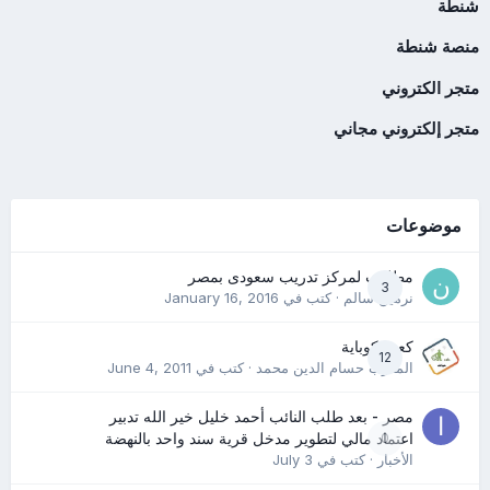
شنطة
منصة شنطة
متجر الكتروني
متجر إلكتروني مجاني
موضوعات
مطلوب لمركز تدريب سعودى بمصر
3
نرمين سالم
· كتب في
January 16, 2016
كعب كوباية
12
المدرب حسام الدين محمد
· كتب في
June 4, 2011
مصر - بعد طلب النائب أحمد خليل خير الله تدبير
0
اعتماد مالي لتطوير مدخل قرية سند واحد بالنهضة
الأخبار
· كتب في
July 3