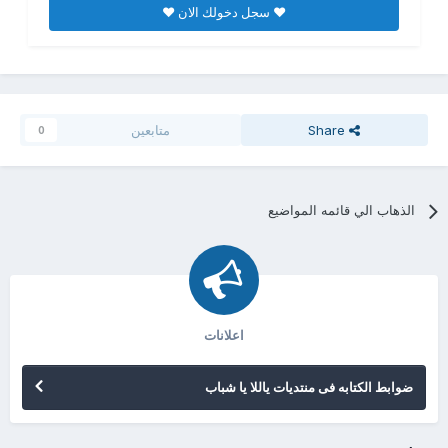
♥ سجل دخولك الان ♥
Share
متابعين
0
الذهاب الي قائمه المواضيع
اعلانات
ضوابط الكتابه فى منتديات ياللا يا شباب