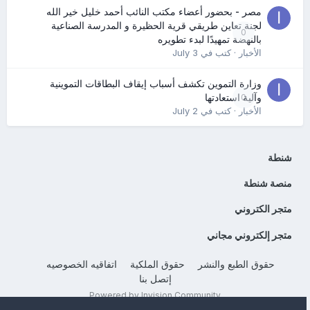
مصر - بحضور أعضاء مكتب النائب أحمد خليل خير الله
لجنة تعاين طريقي قرية الحظيرة و المدرسة الصناعية
0
بالنهضة تمهيدًا لبدء تطويره
الأخبار
· كتب في
July 3
وزارة التموين تكشف أسباب إيقاف البطاقات التموينية
0
وآلية استعادتها
الأخبار
· كتب في
July 2
شنطة
منصة شنطة
متجر الكتروني
متجر إلكتروني مجاني
حقوق الطبع والنشر
حقوق الملكية
اتفاقيه الخصوصيه
إتصل بنا
Powered by Invision Community