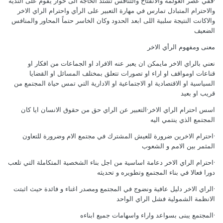
·ففي عصر العولمة والانفتاح والتنافس تشتد الحاجة الى حوار يقوم على الندية
والاحترام المتبادل تمارس في مهارة التعبير على الرأي واحترام الراي الاخر
والاكانت النتيجة سلبية اللى ابعد الحدود وكان الخاسر حتماً المحاور والمنافس
الضعيف
معنى ومفهوم الرأي الاخر
نعني بالراي الاخر مايمكن ان يعبر عنه الافراد او الجماعات من افكار او
قناعات اومواقف او اراء او تصورات تتعلق بمختلف المسائل او القضايا
السياسية او الاقتصادية او الاجتماعية او الادارية التي تمس حياة المجتمع من
قريب او بعيد
اسس احترام الراي الاخر·التعبير عن الراي حق من حقوق الانسان ايا كان
المجتمع الذي ينتمي اليه
·احترام الاخرين ضرورة للعيش المشترك في مجتمع الام وضرورة للتعاون
المثمر بين الامم و الشعوب
·احترام الراي الاخر دعامة اساسية من اجل بناء الشخصية المتكاملة التي تلعب
دورا فعالا في بناء المجتمع وتطويره و تحديثه
·الراي الاخر دليل عافية ونضوج في المجتمع ومصدر اغناء و فائدة حيث اثبتت
الانظمة الشمولية فشل الراي الواحد
·المجتمع يبنى بسواعد واراء واسهامات جميع ابناءه