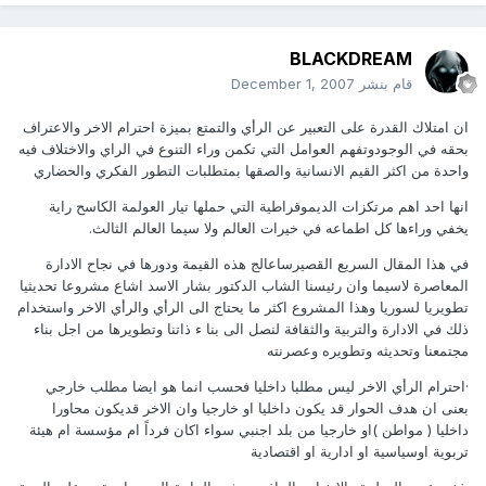
BLACKDREAM
قام بنشر
December 1, 2007
ان امتلاك القدرة على التعبير عن الرأي والتمتع بميزة احترام الاخر والاعتراف
بحقه في الوجودوتفهم العوامل التي تكمن وراء التنوع في الراي والاختلاف فيه
واحدة من اكثر القيم الانسانية والصقها بمتطلبات التطور الفكري والحضاري
انها احد اهم مرتكزات الديموقراطية التي حملها تيار العولمة الكاسح راية
يخفي وراءها كل اطماعه في خيرات العالم ولا سيما العالم الثالث.
في هذا المقال السريع القصيرساعالج هذه القيمة ودورها في نجاح الادارة
المعاصرة لاسيما وان رئيسنا الشاب الدكتور بشار الاسد اشاع مشروعا تحديثيا
تطويريا لسوريا وهذا المشروع اكثر ما يحتاج الى الرأي والرأي الاخر واستخدام
ذلك في الادارة والتربية والثقافة لنصل الى بنا ء ذاتنا وتطويرها من اجل بناء
مجتمعنا وتحديثه وتطويره وعصرنته
·احترام الرأي الاخر ليس مطلبا داخليا فحسب انما هو ايضا مطلب خارجي
بعنى ان هدف الحوار قد يكون داخليا او خارجيا وان الاخر قديكون محاورا
داخليا ( مواطن )او خارجيا من بلد اجنبي سواء اكان فرداً ام مؤسسة ام هيئة
تربوية اوسياسية او ادارية او اقتصادية