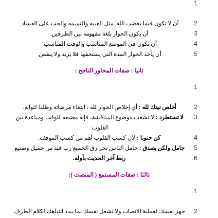
أن لا تكون فيما يغضب الله..مثل الغيبه والنميمه والحث على الفساد.
أن يكون الحوار بلغة مفهومه بين الطرفين.
أن تكون في الموضع المناسب والوقت المناسب.
أن يأخذ الحوار المدة التي يستحقها فلا يزيد ولا ينقص.
ثانيا : صفات المحاور الناجح :
أخلص نيتك لله :
أي إخلاص الحوار لله ، ابتغاء مرضاته وطلبا لثوابه.
لا تستطرد :
لا تشعب موضوع المناقشة، فإنه مضيعه للوقت ومباعدة بين
القلوب.
كن حنونا :
لأن كسب القلوب أهم من كسب الموقف.
جامل ولكن بصدق :
جامل الناس تحز رق الجميع رب قيد من جميل وصنيع
ربط آخر الحديث بأوله.
ثالثا : صفات المستمع ( المنصت ):
جهز نفسك لعملية الانصات ولا تشغل نفسك بما يبدد انتباهك لكلام الطرف