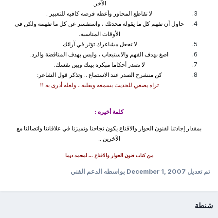
الآخر.
لا تقاطع المحاور وأعطه فرصه كافيه للتعبير .
حاول أن تفهم كل ما يقوله محدثك ، واستفسر عن كل ما تفهمه ولكن في
الأوقات المناسبه.
لا تجعل مشاعرك تؤثر في آرائك.
اصغ بهدف الفهم والاستيعاب ، وليس بهدف المناقضة والرد.
لا تصدر أحكاما مبكره بينك وبين نفسك.
كن منشرح الصدر عند الاستماع .. وتذكر قول الشاعر:
تراه يصغي للحديث بسمعه وبقلبه ، ولعله أدرى به !!
كلمة أخيره :
بمقدار إجادتنا لفنون الحوار والاقناع يكون نجاحنا وتميزنا في علاقاتنا واتصالنا مع
الآخرين ..
من كتاب فنون الحوار والاقناع ... لمحمد ديما
تم تعديل
December 1, 2007
بواسطه الدعم الفني
شنطة