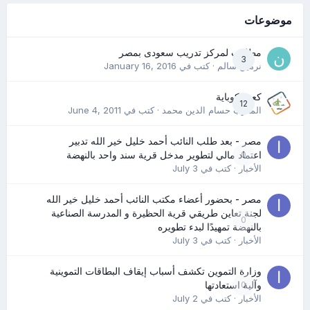
موضوعات
مطلوب لمركز تدريب سعودى بمصر
3
نرمين سالم
· كتب في
January 16, 2016
كعب كوباية
12
المدرب حسام الدين محمد
· كتب في
June 4, 2011
مصر - بعد طلب النائب أحمد خليل خير الله تدبير
0
اعتماد مالي لتطوير مدخل قرية سند واحد بالنهضة
الأخبار
· كتب في
July 3
مصر - بحضور أعضاء مكتب النائب أحمد خليل خير الله
لجنة تعاين طريقي قرية الحظيرة و المدرسة الصناعية
0
بالنهضة تمهيدًا لبدء تطويره
الأخبار
· كتب في
July 3
وزارة التموين تكشف أسباب إيقاف البطاقات التموينية
0
وآلية استعادتها
الأخبار
· كتب في
July 2