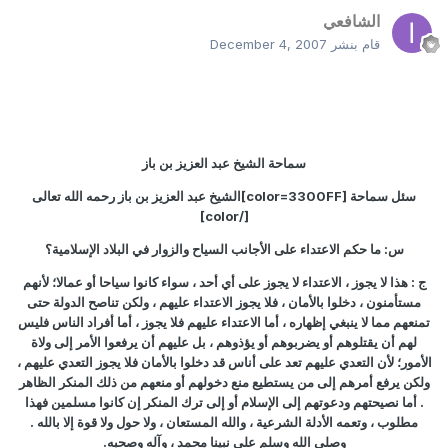
الشافعي
قام بنشر
December 4, 2007
سماحة الشيخ عبد العزيز بن باز
سئل سماحة [
color=3300FF
]الشيخ عبد العزيز بن باز رحمه الله تعالى
]
color
[/
س: ما حكم الاعتداء على الأجانب السياح والزوار في البلاد الإسلامية؟
ج : هذا لا يجوز ، الاعتداء لا يجوز على أي أحد ، سواء كانوا سياحا أو عمالا؛ لأنهم
مستأمنون ، دخلوا بالأمان ، فلا يجوز الاعتداء عليهم ، ولكن تناصح الدولة حتى
تمنعهم مما لا ينبغي إظهاره ، أما الاعتداء عليهم فلا يجوز ، أما أفراد الناس فليس
لهم أن يقتلوهم أو يضربوهم أو يؤذوهم ، بل عليهم أن يرفعوا الأمر إلى ولاة
الأمور؛ لأن التعدي عليهم تعد على أناس قد دخلوا بالأمان فلا يجوز التعدي عليهم ،
ولكن يرفع أمرهم إلى من يستطيع منع دخولهم أو منعهم من ذلك المنكر الظاهر
. أما نصيحتهم ودعوتهم إلى الإسلام أو إلى ترك المنكر إن كانوا مسلمين فهذا
مطلوب ، وتعمه الأدلة الشرعية ، والله المستعان ، ولا حول ولا قوة إلا بالله .
وصلى الله وسلم على نبينا محمد ، وآله وصحبه.