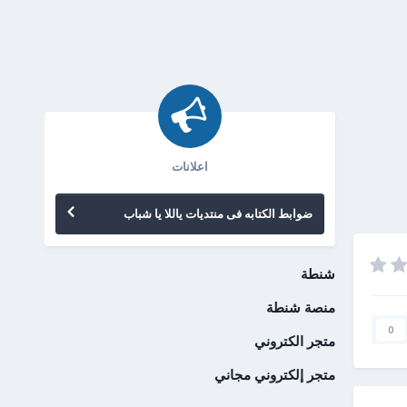
اعلانات
ضوابط الكتابه فى منتديات ياللا يا شباب
شنطة
منصة شنطة
0
متجر الكتروني
متجر إلكتروني مجاني