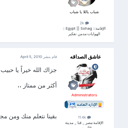
شباب ياللا يا شباب
2k
الإقامة:
:: Egypt || Sohag ::
الهوايات:
مدمن تفكير
عاشق الصداقه
قام بنشر
April 5, 2010
جزاك الله خيراً يا حبيب
أكثر من ممتاز ،،
Administrators
بقينا نتعلم منك ومن م
11.4k
الإقامة:
مصر _ قنا _ مدينة