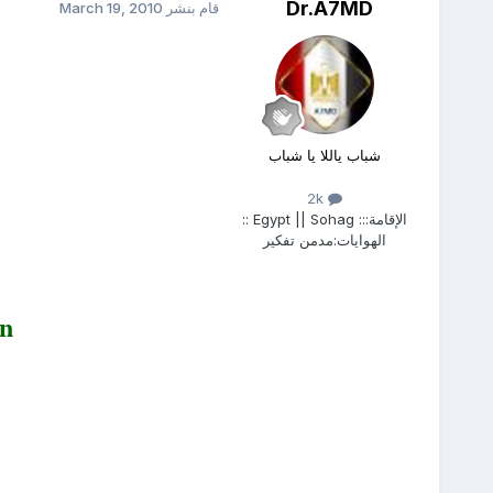
Dr.A7MD
قام بنشر
March 19, 2010
شباب ياللا يا شباب
2k
الإقامة:
:: Egypt || Sohag ::
الهوايات:
مدمن تفكير
on