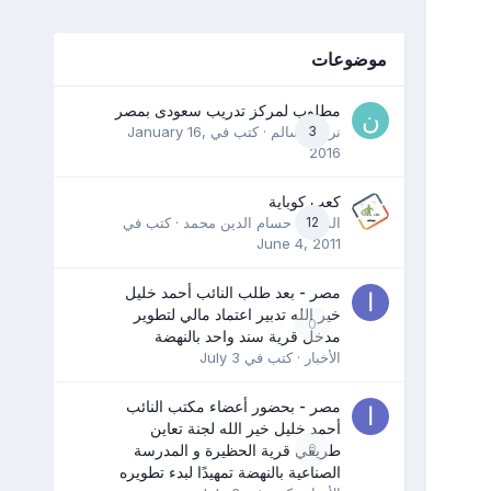
موضوعات
مطلوب لمركز تدريب سعودى بمصر
3
نرمين سالم
· كتب في
January 16,
2016
كعب كوباية
12
المدرب حسام الدين محمد
· كتب في
June 4, 2011
مصر - بعد طلب النائب أحمد خليل
خير الله تدبير اعتماد مالي لتطوير
0
مدخل قرية سند واحد بالنهضة
الأخبار
· كتب في
July 3
مصر - بحضور أعضاء مكتب النائب
أحمد خليل خير الله لجنة تعاين
0
طريقي قرية الحظيرة و المدرسة
الصناعية بالنهضة تمهيدًا لبدء تطويره