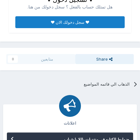
هل تمتلك حساب بالفعل ؟ سجل دخولك من هنا.
♥ سجل دخولك الان ♥
Share
متابعين
0
الذهاب الي قائمه المواضيع
اعلانات
ضوابط الكتابه فى منتديات ياللا يا شباب