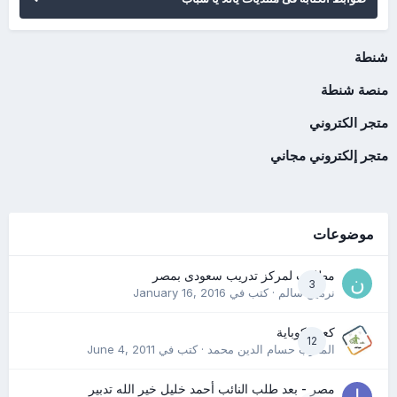
شنطة
منصة شنطة
متجر الكتروني
متجر إلكتروني مجاني
موضوعات
مطلوب لمركز تدريب سعودى بمصر
3
نرمين سالم
· كتب في
January 16, 2016
كعب كوباية
12
المدرب حسام الدين محمد
· كتب في
June 4, 2011
مصر - بعد طلب النائب أحمد خليل خير الله تدبير