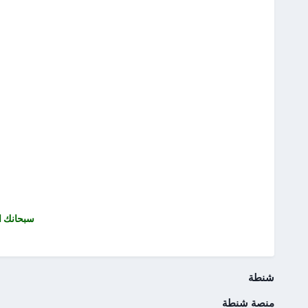
سبحانك ال
شنطة
منصة شنطة