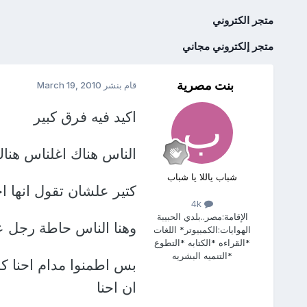
متجر الكتروني
متجر إلكتروني مجاني
بنت مصرية
قام بنشر
March 19, 2010
اكيد فيه فرق كبير
الناس هناك اغلناس هنا
شباب ياللا يا شباب
كتير علشان تقول انها 
4k
الإقامة:
مصر..بلدي الحبيبة
وهنا الناس حاطة رجل ع
الهوايات:
الكمبيوتر* اللغات
*القراءه *الكتابه *التطوع
*التنميه البشريه
بس اطمنوا مدام احنا ك
ان احنا