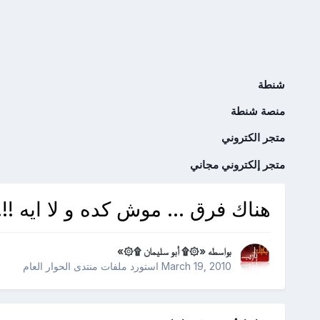
شنطة
منصة شنطة
متجر الكتروني
متجر إلكتروني مجاني
هناك فرق ... موش كده و لا ايه !!!
بواسطه
«۞۩ أبو سليمان ۩۞»
March 19, 2010
استورد ملفات
منتدى الحوار العام