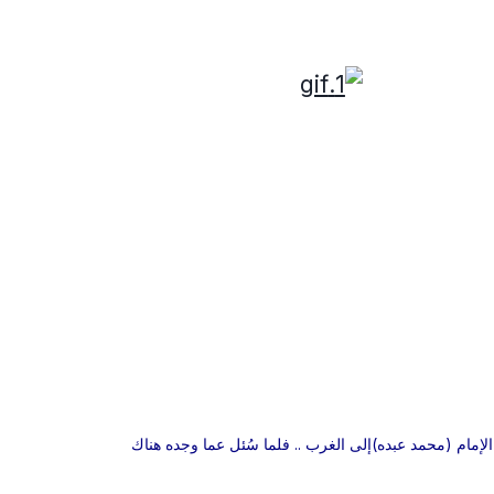
لإمام (محمد عبده)إلى الغرب .. فلما سُئل عما وجده هناك