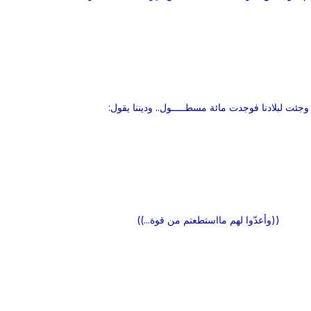
وجئت لبلادنا فوجدت مائة مسطـــــول.. وديننا يقول:
((وأعدّوا لهم مااستطعتم من قوة...))