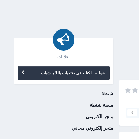
اعلانات
ضوابط الكتابه فى منتديات ياللا يا شباب
شنطة
منصة شنطة
0
متجر الكتروني
متجر إلكتروني مجاني