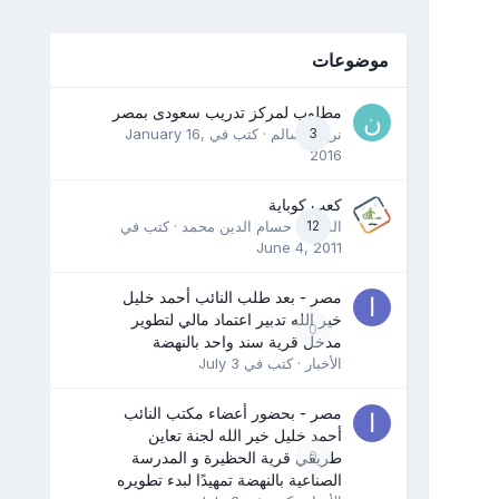
موضوعات
مطلوب لمركز تدريب سعودى بمصر
3
نرمين سالم
· كتب في
January 16,
2016
كعب كوباية
12
المدرب حسام الدين محمد
· كتب في
June 4, 2011
مصر - بعد طلب النائب أحمد خليل
خير الله تدبير اعتماد مالي لتطوير
0
مدخل قرية سند واحد بالنهضة
الأخبار
· كتب في
July 3
مصر - بحضور أعضاء مكتب النائب
أحمد خليل خير الله لجنة تعاين
0
طريقي قرية الحظيرة و المدرسة
الصناعية بالنهضة تمهيدًا لبدء تطويره