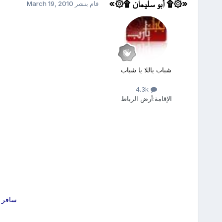
«۞۩ أبو سليمان ۩۞»
قام بنشر
March 19, 2010
شباب ياللا يا شباب
4.3k
الإقامة:
أرض الرباط
سافر ا