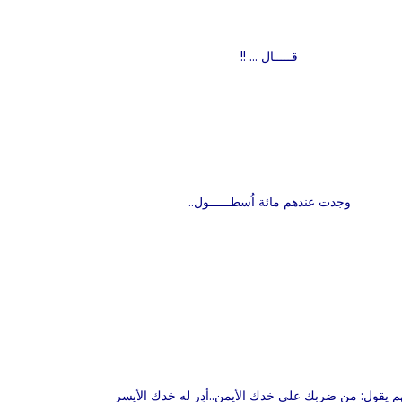
قـــــال ... !!
وجدت عندهم مائة اُسطــــــول..
هم يقول: من ضربك على خدك الأيمن..أدِر له خدك الأيسر