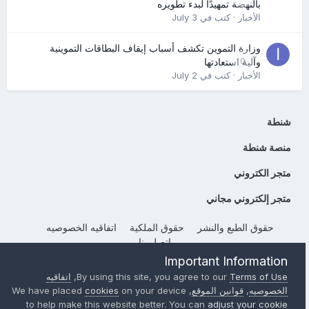
بالنهضة تمهيدًا لبدء تطويره
الأخبار
· كتب في
July 3
وزارة التموين تكشف أسباب إيقاف البطاقات التموينية
0
وآلية استعادتها
الأخبار
· كتب في
July 2
شنطة
منصة شنطة
متجر الكتروني
متجر إلكتروني مجاني
حقوق الطبع والنشر
حقوق الملكية
اتفاقيه الخصوصيه
إتصل بنا
Powered by Invision Community
Important Information
Terms of Use
By using this site, you agree to our
,
اتفاقيه
الخصوصيه
,
قوانين الموقع
, We have placed
on your device
cookies
to help make this website better. You can
adjust your cookie