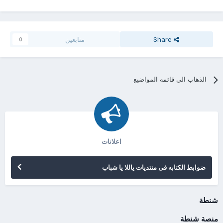
Share
متابعين
0
الذهاب الي قائمه المواضيع
اعلانات
ضوابط الكتابه فى منتديات ياللا يا شباب
شنطة
منصة شنطة