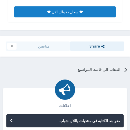
♥ سجل دخولك الان ♥
Share
متابعين
0
الذهاب الي قائمه المواضيع
اعلانات
ضوابط الكتابه فى منتديات ياللا يا شباب