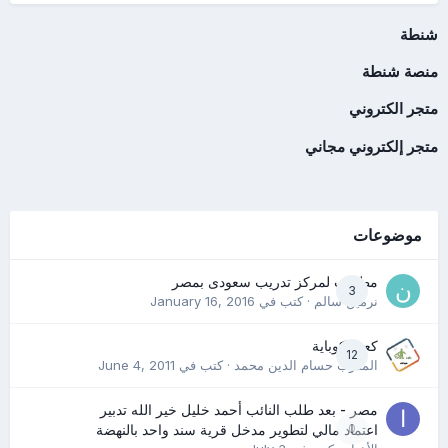
شنطة
منصة شنطة
متجر الكتروني
متجر إلكتروني مجاني
موضوعات
مطلوب لمركز تدريب سعودى بمصر
3
نرمين سالم
· كتب في
January 16, 2016
كعب كوباية
12
المدرب حسام الدين محمد
· كتب في
June 4, 2011
مصر - بعد طلب النائب أحمد خليل خير الله تدبير
0
اعتماد مالي لتطوير مدخل قرية سند واحد بالنهضة