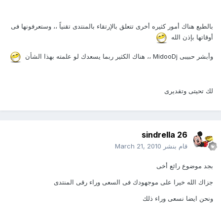
بالطبع هناك أمور كثيره أخرى تتعلق بالإرتقاء بالمنتدى تقنياً ،، وستعرفونها فى
أوقاتها بإذن الله
وأبشر حبيبى MidooDj ،، هناك الكثير ربما يسعدك لو علمته بهذا الشأن
لك تحيتى وتقديرى
sindrella 26
قام بنشر
March 21, 2010
بجد موضوع رائع أخى
جزاك الله خيرا على موجهودك فى السعى وراء رقى المنتدى
ونحن ايضا نسعى وراء ذلك