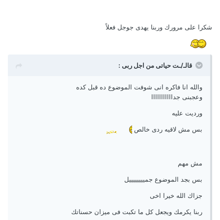
شكرا على مرورك وربنا يهدى جوجل فعلاً
قالـ/ـت حياتى من اجل ربى :
والله انا فاكره انى شوفت الموضوع ده قبل كده
وعجبنى جدااااااااااا
ورديت عليه
بس مش لاقيه ردى خالص
مش مهم
بس بجد الموضوع جمييييييييل
جزاك الله خيرا اخى
ربنا يكرمك ويجعل كل ما تكبت فى ميزان حسناتك