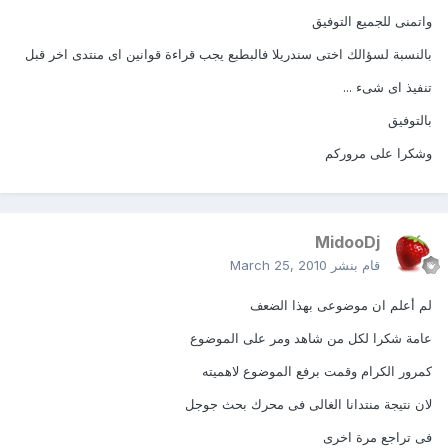
واتمنى للجميع التوفيق
بالنسبة لسؤالك اختى سندريلا فالبطبع يجب قراءة قوانين اى منتدى اخر قبل
تنفيذ اى شىء ...
بالتوفيق
وشكرا على مروركم
MidooDj
قام بنشر
March 25, 2010
لم أعلم ان موضوعى بهذا الضعف
عامة شكرا لكل من شاهد ومر على الموضوع
كمرور الكرام وقمت برفع الموضوع لاهميته
لان نتيجة منتدانا الغالى فى محرك بحث جوجل
فى تراجع مرة اخرى