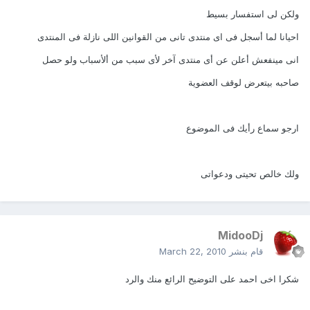
ولكن لى استفسار بسيط
احيانا لما أسجل فى اى منتدى تانى من القوانين اللى نازلة فى المنتدى
انى مينفعش أعلن عن أى منتدى آخر لأى سبب من ألأسباب ولو حصل
صاحبه بيتعرض لوقف العضوية
ارجو سماع رأيك فى الموضوع
ولك خالص تحيتى ودعواتى
MidooDj
قام بنشر
March 22, 2010
شكرا اخى احمد على التوضيح الرائع منك والرد