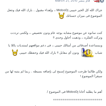
قام بنشر
March 21, 2010
جزاك الله كل الخير حبيبى MidooDj ،، وإهداء مقبول .. بارك الله فيك وجعل
الموضوع فى ميزان حسناتك
كنت سانوه عن موضوع مشابه بوجه عام ودون تخصيص ،، ولكننى ترددت
وتركت الفكره ،، وذهبت أحاول وحدى !!
وبمساعدة أصدقائى من أمثالك حبيبى ،، فى دعم مواقعهم لمنتديات ياللا يا
شباب
ودون أى مقابل !! بارك الله فيك وحفظك حبيبى
ولكن طالما طرحت الموضوع إسمح لى بإضافه بسيطه .. ربما لم ينتبه لها من
سيقرأ الموضوع !
أهم ما يطلبه أخانا MidooDj فى الموضوع /
==========================