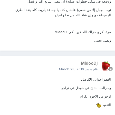
ووضعه في شكل خطوات عملية) ان تبقى النتايج أكبر وأفضل
(وما الجبال إلا من حصى) علشان كده يا جماعة ياريت كله ينفذ الطرق
البسيطة دي وإن شاء الله من نجاح لنجاج
مرة أخرى جزاك الله خيرا أخي MidooDj
وتقبل تحيتي
MidooDj
قام بنشر
March 28, 2010
العفو اخوانى الافاضل
ومازالت النتائج فى جوجل فى تراجع
ارجو من الاخوة الكرام
التنفيذ