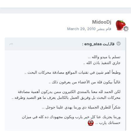
MidooDj
قام بنشر
March 29, 2010
قالـ/ـت eng_alaa :
تسلم يا ميدو والله ...
جاري التنفيذ باذن الله ..
وطبعاً أهم شيئ في تقنيات المواقع مصادقة محركات البحث ..
غالباً بيكون قلة من الأعضاء من يعرفون ذلك ..
لكن الحمد لله معنا بالمنتدي الكثيرون ممن يدركون أهمية مصادقة
محركات البحث بل وفريق العمل بالكامل يعرف ما هو التصيد وطرقه ..
شكراً للطرق الجميلة دي وربنا يهدي علينا جوجل ...
وربنا يجزيك عنا كل خير يارب ويكون مجهودك ده كله في ميزان
حسناتك يارب ...