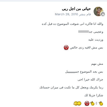
حياتى من اجل ربى
قام بنشر
March 28, 2010
والله انا فاكره انى شوفت الموضوع ده قبل كده
وعجبنى جدااااااااااا
ورديت عليه
بس مش لاقيه ردى خالص
مش مهم
بس بجد الموضوع جمييييييييل
جزاك الله خيرا اخى
ربنا يكرمك ويجعل كل ما تكبت فى ميزان حسناتك
شكرا جزيلا لك
:)