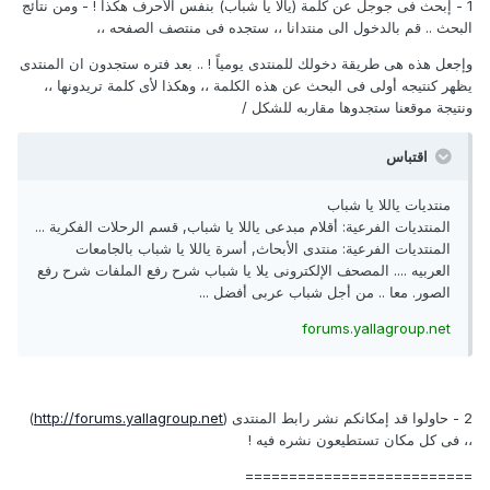
1 - إبحث فى جوجل عن كلمة (يالا يا شباب) بنفس الأحرف هكذا ! - ومن نتائج
البحث .. قم بالدخول الى منتدانا ،، ستجده فى منتصف الصفحه ،،
وإجعل هذه هى طريقة دخولك للمنتدى يومياً ! .. بعد فتره ستجدون ان المنتدى
يظهر كنتيجه أولى فى البحث عن هذه الكلمة ،، وهكذا لأى كلمة تريدونها ،،
ونتيجة موقعنا ستجدوها مقاربه للشكل /
اقتباس
منتديات ياللا يا شباب
المنتديات الفرعية: أقلام مبدعى ياللا يا شباب, قسم الرحلات الفكرية ...
المنتديات الفرعية: منتدى الأبحاث, أسرة ياللا يا شباب بالجامعات
العربيه .... المصحف الإلكترونى يلا يا شباب شرح رفع الملفات شرح رفع
الصور. معا .. من أجل شباب عربى أفضل ...
forums.yallagroup.net
2 - حاولوا قد إمكانكم نشر رابط المنتدى (
http://forums.yallagroup.net
)
،، فى كل مكان تستطيعون نشره فيه !
==========================