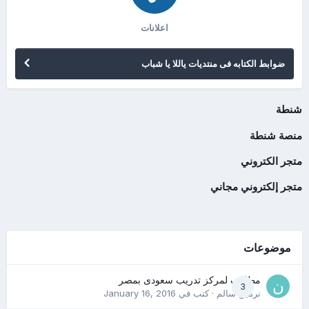
اعلانات
ضوابط الكتابه فى منتديات ياللا يا شباب
شنطة
منصة شنطة
متجر الكتروني
متجر إلكتروني مجاني
موضوعات
مطلوب لمركز تدريب سعودى بمصر
3
نرمين سالم
· كتب في
January 16, 2016