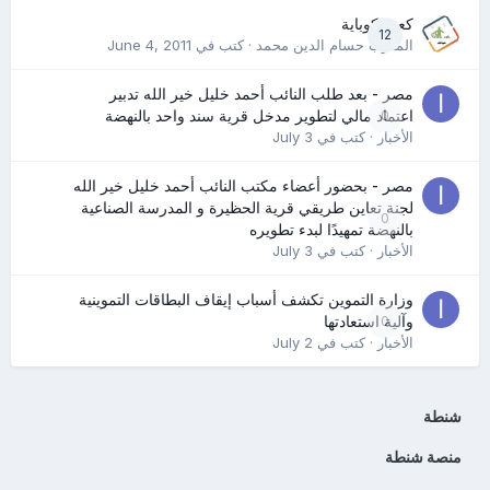
كعب كوباية
12
المدرب حسام الدين محمد
· كتب في
June 4, 2011
مصر - بعد طلب النائب أحمد خليل خير الله تدبير
0
اعتماد مالي لتطوير مدخل قرية سند واحد بالنهضة
الأخبار
· كتب في
July 3
مصر - بحضور أعضاء مكتب النائب أحمد خليل خير الله
لجنة تعاين طريقي قرية الحظيرة و المدرسة الصناعية
0
بالنهضة تمهيدًا لبدء تطويره
الأخبار
· كتب في
July 3
وزارة التموين تكشف أسباب إيقاف البطاقات التموينية
0
وآلية استعادتها
الأخبار
· كتب في
July 2
شنطة
منصة شنطة