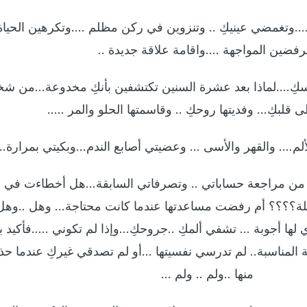
….وتغمضي عينيكِ .. وتنزوين في ركن مظلم ….وتكرهين الحياة 
رفضين المواجهة ….واقامة علاقة جديدة ..
سكِ….لماذا بعد عشرة السنين تكتشفين بأنكِ مخدوعة…من 
 قلبكِ… وفديتها روحكِ .. وقاسمتها الحلو والمر …..
لألم…. والقهر والأسى … وعضيتي أصابع الندم…وبكيتي بمرارة..
لي من مراجعة حساباتي .. وتصرفاتي السابقة…هل أخطاءت في ح
لة؟؟؟؟ أم رفضت مساعدتها عندما كانت محتاجة… وهل ..وهل
 لها أجوبة … تشفي ألمكِ ..جروحكِ…وإذا لم تكوني …..فأكيد بأ
 المناسبة.. لم تدرسي نفسيتها …أو لم تصدقي غيركِ عندما حذ
منها ..ولم .. ولم …