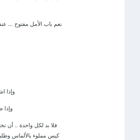
نعم باب الأمل مفتوح … عندم
وإذا اش
وإذا ض
فلا بد لكل واحدة .. أن تخ
كيس مملوء بالألماس وطلبو