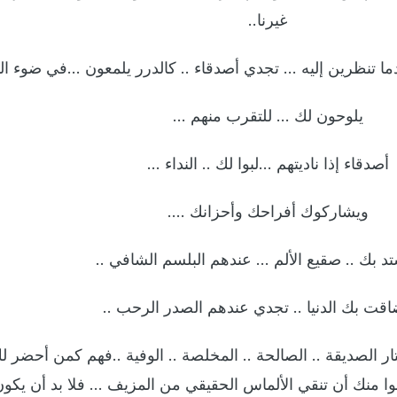
غيرنا..
ا تنظرين إليه … تجدي أصدقاء .. كالدرر يلمعون …في ضوء النه
يلوحون لك … للتقرب منهم …
أصدقاء إذا ناديتهم …لبوا لك .. النداء …
ويشاركوك أفراحك وأحزانك ….
تد بك .. صقيع الألم … عندهم البلسم الشافي ..
اقت بك الدنيا .. تجدي عندهم الصدر الرحب ..
تار الصديقة .. الصالحة .. المخلصة .. الوفية ..فهم كمن أحضر لك
ا منك أن تنقي الألماس الحقيقي من المزيف … فلا بد أن يكو