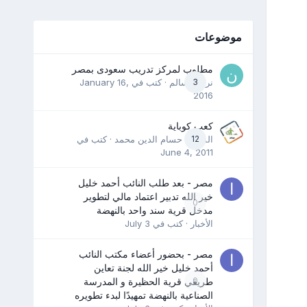
موضوعات
مطلوب لمركز تدريب سعودى بمصر
3
نرمين سالم
· كتب في
January 16,
2016
كعب كوباية
12
المدرب حسام الدين محمد
· كتب في
June 4, 2011
مصر - بعد طلب النائب أحمد خليل
خير الله تدبير اعتماد مالي لتطوير
0
مدخل قرية سند واحد بالنهضة
الأخبار
· كتب في
July 3
مصر - بحضور أعضاء مكتب النائب
أحمد خليل خير الله لجنة تعاين
0
طريقي قرية الحظيرة و المدرسة
الصناعية بالنهضة تمهيدًا لبدء تطويره