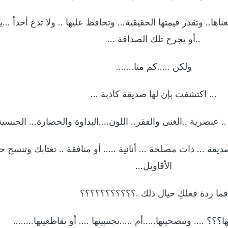
عناها.. وتقدر قيمتها الحقيقية… وتحافظ عليها .. ولا تدع أحداً 
..أو يجرح تلك الصداقة …
ولكن …..كم منا…….
… اكتشفت بإن لها صديقة كاذبة …
. عنصرية ..الغنى والفقر.. اللون….البداوة والحضارة… الجنسي
صديقة … ذات مصلحة … أنانية ….. أو منافقة .. تغتابك وتنسج حو
الأقاويل…
فما ردة فعلكِ حيال ذلك .؟؟؟؟؟؟؟؟؟؟؟
؟؟ …. وتنصحينها…..أم …..تجتنبينها …. أو تقاطعينها……..