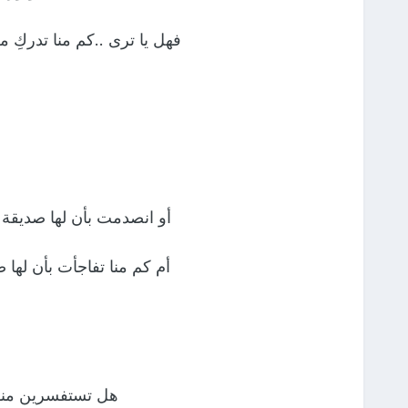
فهل يا ترى ..كم منا تدركِ م
أو انصدمت بأن لها صديقة .
أم كم منا تفاجأت بأن لها 
هل تستفسرين منها؟