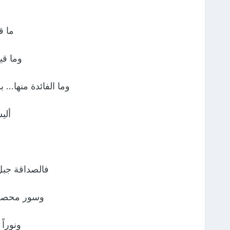
ما ق
وما قي
وما الفائدة منها…
ألي
فالصداقة جبل
وسور محصن 
ونوراً