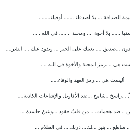
يمة الصداقة … بلا أصدقاء ……. أوفياء………
متها …… بلا أخوة …. ومحبة …….. في الله …..
 بدون …صديق …. يعينك على الخير … ويذود عنك …. الشر….
ست هي ….رمز المحبة والأخوة في الله …..
أليست هي ….رمز العهد والوفاء…..
ٌ …راسخ ..شامخ …ضد الأقاويل والإشاعات الكاذبة….
…ضد هجمات…. من قلبٌ حقود …وعينٌ حاسدة …
 .. ساطع … ينير …لك… دربك…. في الظلام ….