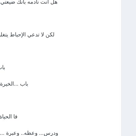
هل أنت نادمه بأنك ضيعتي س
لكن لا تدعي الإحباط يتغلبك
باب
باب …الخيرة 
فا الحيا
ودرس… وعظه.. وعبرة …نتعلم