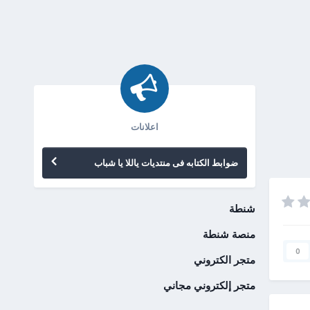
اعلانات
ضوابط الكتابه فى منتديات ياللا يا شباب
شنطة
منصة شنطة
0
متجر الكتروني
متجر إلكتروني مجاني