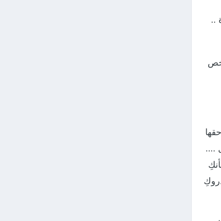
..
شخص
قها
 ….
نكِ
روكِ