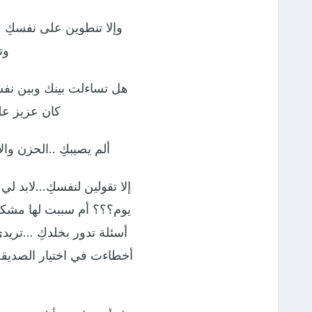
وإلا تنطوين على نفسكِ 
وت
هل تساءلت بينك وبين نف
كان عزيز على
ألم يصيبكِ ..الحزن وا
إلا تقولين لنفسكِ…لابد 
يوم؟؟؟ أم سببت لها مشك
أسئلة تدور بخلدكِ …تريدي
أخطاءت في اختيار الصديقة