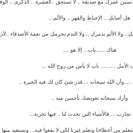
نين عمرك مع صديقة .. لا تستحق ..العشرة .. الذكرى .. الوف
هل أصابكِ .. الإحباط والقهر .. والألم…
ِ…ولا الألم يدمركِ .. ولا الندم يحرمكِ من نعمة الأصدقاء ..لأن.
هناك ……باب… إلا هو ….
 الأمل ….. …. باب لا يأس من روح الله …
…..وأن الله سبحانه ….قدر شئ كان لك فيه الخيرة ..
وأراد سبحانه تعويضك بأحسن منه ..
ة تجارب … فالأشياء التي تحدث لنا .. فيها تجربة…
 من أخطاءنا ونعلم غيرنا لكي لا يقعوا فيه… ونستفيد منها و