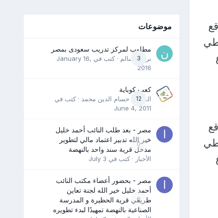
قع
موضوعات
سطي
مطلوب لمركز تدريب سعودى بمصر
3
نرمين سالم
· كتب في
January 16,
2016
كعب كوباية
12
المدرب حسام الدين محمد
· كتب في
June 4, 2011
قع
مصر - بعد طلب النائب أحمد خليل
خير الله تدبير اعتماد مالي لتطوير
سطي
0
مدخل قرية سند واحد بالنهضة
الأخبار
· كتب في
July 3
مصر - بحضور أعضاء مكتب النائب
أحمد خليل خير الله لجنة تعاين
0
طريقي قرية الحظيرة و المدرسة
الصناعية بالنهضة تمهيدًا لبدء تطويره