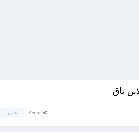
ين باق
Share
متابعين