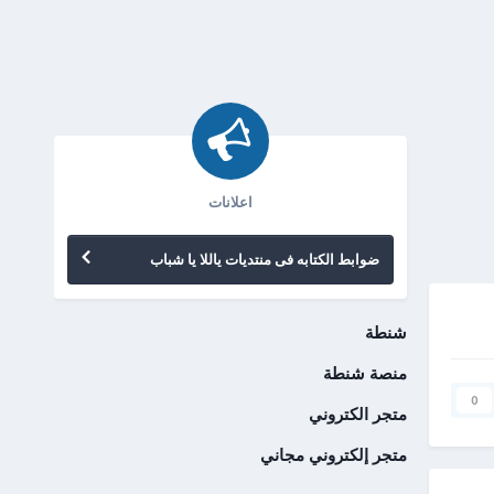
اعلانات
ضوابط الكتابه فى منتديات ياللا يا شباب
شنطة
منصة شنطة
0
متجر الكتروني
متجر إلكتروني مجاني