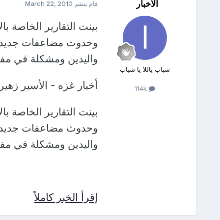
الأخبار
قام بنشر
March 22, 2010
وحدوث مضاعفات جديدة،
واليدين ومشكلة في مف
شباب ياللا يا شباب
أخبار غزه - الأسير زهي
114k
وحدوث مضاعفات جديدة،
واليدين ومشكلة في مف
إقرأ الخبر كاملاً