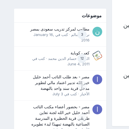
موضوعات
ن
مطلوب لمركز تدريب سعودى بمصر
3
نرمين سالم
· كتب في
January 16,
2016
كعب كوباية
12
المدرب حسام الدين محمد
· كتب في
June 4, 2011
ن
مصر - بعد طلب النائب أحمد خليل
خير الله تدبير اعتماد مالي لتطوير
0
مدخل قرية سند واحد بالنهضة
الأخبار
· كتب في
July 3
مصر - بحضور أعضاء مكتب النائب
أحمد خليل خير الله لجنة تعاين
0
طريقي قرية الحظيرة و المدرسة
الصناعية بالنهضة تمهيدًا لبدء تطويره