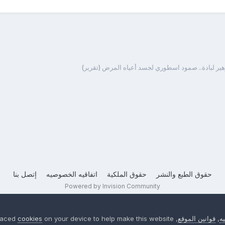
زهير لبادة.. صمود اسطوري لجسد أعياه المرض (تقرير)
حقوق الطبع والنشر
حقوق الملكية
اتفاقيه الخصوصيه
إتصل بنا
Powered by Invision Community
ه
,
قوانين الموقع
, We have placed
on your device to help make this website
cookies