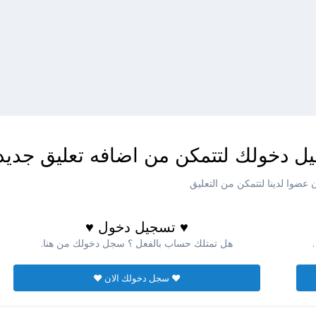
ل دخولك لتتمكن من اضافه تعليق جديد
عضوا لدينا لتتمكن من التعليق
♥ تسجيل دخول ♥
هل تمتلك حساب بالفعل ؟ سجل دخولك من هنا.
♥ سجل دخولك الان ♥