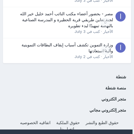
الأخبار
· كتب في
July 3
مصر - بحضور أعضاء مكتب النائب أحمد خليل خير الله
لجنة تعاين طريقي قرية الحظيرة و المدرسة الصناعية
0
بالنهضة تمهيدًا لبدء تطويره
الأخبار
· كتب في
July 3
وزارة التموين تكشف أسباب إيقاف البطاقات التموينية
0
وآلية استعادتها
الأخبار
· كتب في
July 2
شنطة
منصة شنطة
متجر الكتروني
متجر إلكتروني مجاني
حقوق الطبع والنشر
حقوق الملكية
اتفاقيه الخصوصيه
إتصل بنا