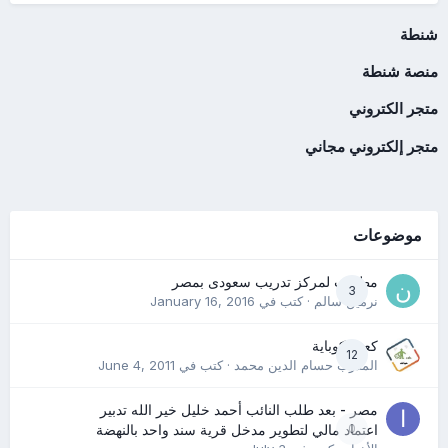
شنطة
منصة شنطة
متجر الكتروني
متجر إلكتروني مجاني
موضوعات
مطلوب لمركز تدريب سعودى بمصر
3
نرمين سالم
· كتب في
January 16, 2016
كعب كوباية
12
المدرب حسام الدين محمد
· كتب في
June 4, 2011
مصر - بعد طلب النائب أحمد خليل خير الله تدبير
0
اعتماد مالي لتطوير مدخل قرية سند واحد بالنهضة