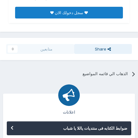
♥ سجل دخولك الان ♥
Share
متابعين
0
الذهاب الي قائمه المواضيع
اعلانات
ضوابط الكتابه فى منتديات ياللا يا شباب