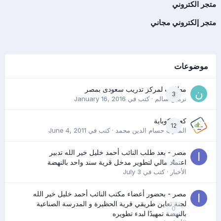
متجر الكتروني
متجر إلكتروني مجاني
موضوعات
مطلوب لمركز تدريب سعودى بمصر
3
نرمين سالم
· كتب في
January 16, 2016
كعب كوباية
12
المدرب حسام الدين محمد
· كتب في
June 4, 2011
مصر - بعد طلب النائب أحمد خليل خير الله تدبير
0
اعتماد مالي لتطوير مدخل قرية سند واحد بالنهضة
الأخبار
· كتب في
July 3
مصر - بحضور أعضاء مكتب النائب أحمد خليل خير الله
لجنة تعاين طريقي قرية الحظيرة و المدرسة الصناعية
0
بالنهضة تمهيدًا لبدء تطويره