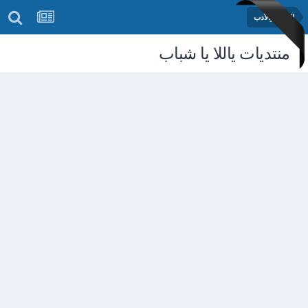
الشعر والأدب
منتديات ياللا يا شباب