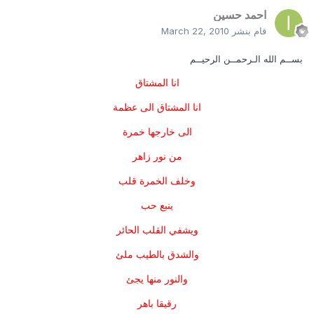
احمد حسين
قام بنشر
March 22, 2010
بســم الله الـرحمــن الرحيــم
انا المشتاق
انا المشتاق الى عظمة
الى خارجها خمرة
من نور زاهر
وخلف الخمرة قلب
ينبع حب
ويشفي القلب الحائر
والشدق بالطيب ملئ
والنور منها يجئ
رقيقا باهر