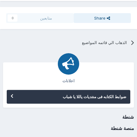
Share
متابعين
0
الذهاب الي قائمه المواضيع
اعلانات
ضوابط الكتابه فى منتديات ياللا يا شباب
شنطة
منصة شنطة