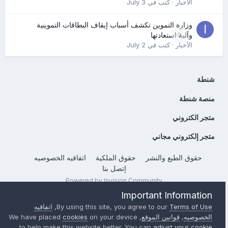
الأخبار
· كتب في
July 3
وزارة التموين تكشف أسباب إيقاف البطاقات التموينية
0
وآلية استعادتها
الأخبار
· كتب في
July 2
شنطة
منصة شنطة
متجر الكتروني
متجر إلكتروني مجاني
حقوق الطبع والنشر
حقوق الملكية
اتفاقيه الخصوصيه
إتصل بنا
Powered by Invision Community
Important Information
Terms of Use
By using this site, you agree to our
,
اتفاقيه
الخصوصيه
,
قوانين الموقع
, We have placed
on your device
cookies
to help make this website better. You can
adjust your cookie