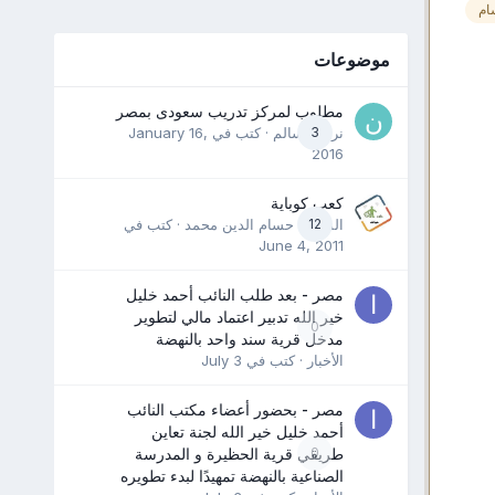
ام
موضوعات
مطلوب لمركز تدريب سعودى بمصر
3
نرمين سالم
· كتب في
January 16,
2016
كعب كوباية
12
المدرب حسام الدين محمد
· كتب في
June 4, 2011
مصر - بعد طلب النائب أحمد خليل
خير الله تدبير اعتماد مالي لتطوير
0
مدخل قرية سند واحد بالنهضة
الأخبار
· كتب في
July 3
مصر - بحضور أعضاء مكتب النائب
أحمد خليل خير الله لجنة تعاين
0
طريقي قرية الحظيرة و المدرسة
الصناعية بالنهضة تمهيدًا لبدء تطويره