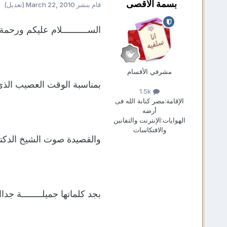
بسمة الاقصى
قام بنشر
March 22, 2010
(تعديل)
الســــــــــلام عليكم ورحمة 
مشرفي الأقسام
بمناسبة الوقت العصيب الذى
1.5k
الإقامة:
مصر كنانة الله فى
أرضه
الهوايات:
الإنترنت والتفانين
والافتكاسات
والقصيدة صوت الشيخ الدكتو
بجد كلماتها جميلــــــــة جداا