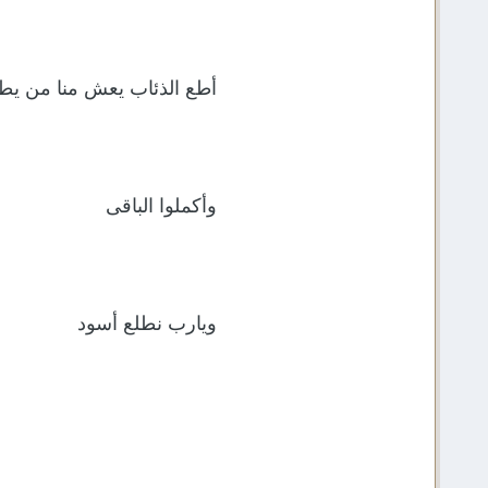
أطع الذئاب يعش منا من يطيــ
وأكملوا الباقى
ويارب نطلع أسود