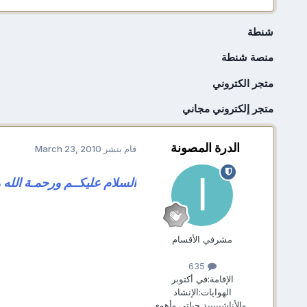
شنطة
منصة شنطة
متجر الكتروني
متجر إلكتروني مجاني
الدرة المصونة
قام بنشر
March 23, 2010
السلام عليكــم ورحمـة الله و
مشرفي الأقسام
635
الإقامة:
في أكتوبر
الهوايات:
الإنشاد
...والأناشيييييد حياتي وأهوى