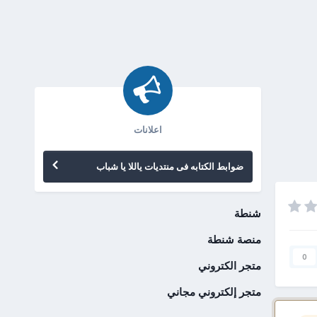
اعلانات
ضوابط الكتابه فى منتديات ياللا يا شباب
شنطة
منصة شنطة
0
متجر الكتروني
متجر إلكتروني مجاني