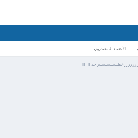
ا
الأعضاء المتصدرون
ررررر خطييييييييييييييير جدااااااااا