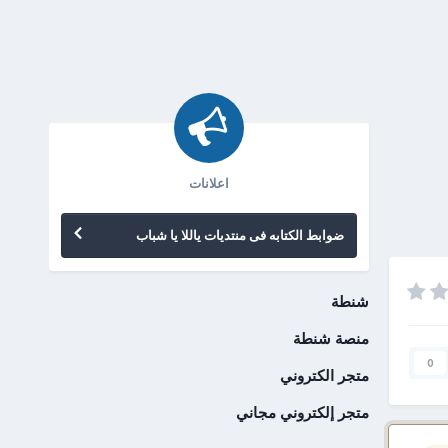
اعلانات
ضوابط الكتابه فى منتديات ياللا يا شباب
شنطة
منصة شنطة
0
متجر الكتروني
متجر إلكتروني مجاني