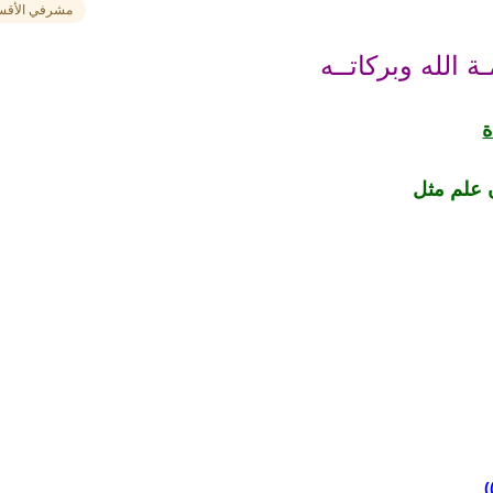
مشرفي الأقس
 الله وبركاتــه
ة
ن علم مثل
)