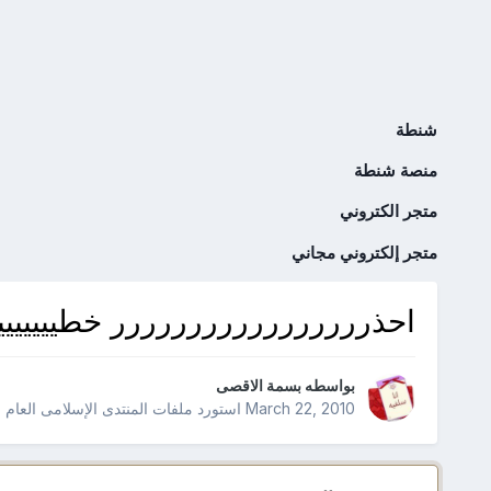
شنطة
منصة شنطة
متجر الكتروني
متجر إلكتروني مجاني
احذررررررررررررررررر خطييييييييييي
بواسطه
بسمة الاقصى
March 22, 2010
استورد ملفات
المنتدى الإسلامى العام