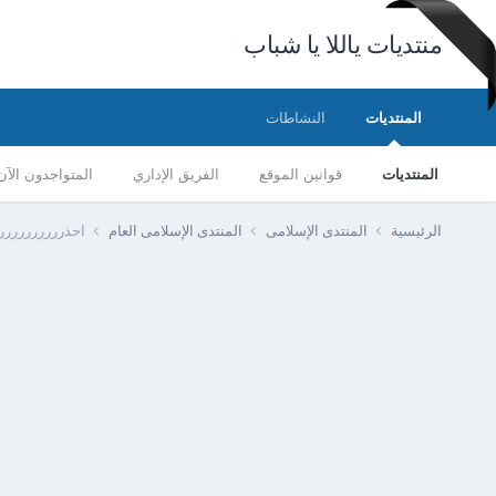
منتديات ياللا يا شباب
المنتديات
النشاطات
المنتديات
قوانين الموقع
الفريق الإداري
المتواجدون الآن
الرئيسية
المنتدى الإسلامى
المنتدى الإسلامى العام
احذرررررررررررر