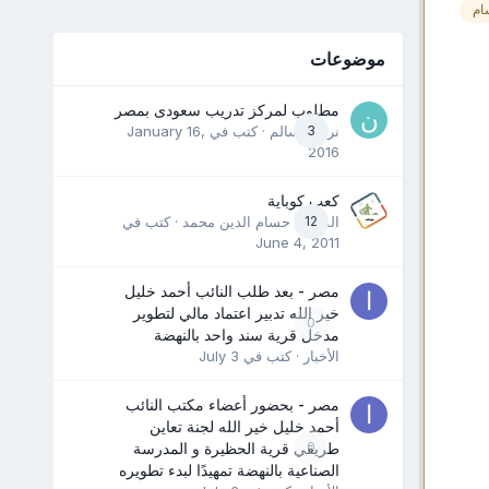
ام
موضوعات
مطلوب لمركز تدريب سعودى بمصر
3
نرمين سالم
· كتب في
January 16,
2016
كعب كوباية
12
المدرب حسام الدين محمد
· كتب في
June 4, 2011
مصر - بعد طلب النائب أحمد خليل
خير الله تدبير اعتماد مالي لتطوير
0
مدخل قرية سند واحد بالنهضة
الأخبار
· كتب في
July 3
مصر - بحضور أعضاء مكتب النائب
أحمد خليل خير الله لجنة تعاين
0
طريقي قرية الحظيرة و المدرسة
الصناعية بالنهضة تمهيدًا لبدء تطويره