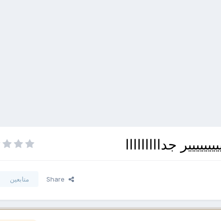
يييير جدااااااااا
Share
متابعين