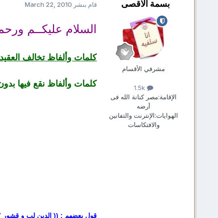
بسمة الاقصى
قام بنشر
March 22, 2010
السلام عليكــم ورحمـة
كلمات وألفاظ تخالف العقيد
مشرفي الأقسام
كلمات وألفاظ نقع فيها بدو
1.5k
الإقامة:
مصر كنانة الله فى
أرضه
الهوايات:
الإنترنت والتفانين
والافتكاسات
قول بعضهم : (( الدين لب و قشور )