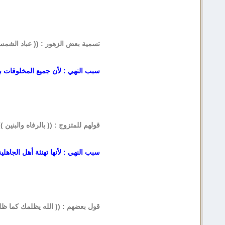
تسمية بعض الزهور : (( عباد الشمس
سبب النهي : لأن جميع المخلوقات بما 
قولهم للمتزوج : (( بالرفاه والبنين ))
سبب النهي : لأنها تهنئة أهل الجاهلية
قول بعضهم : (( الله يظلمك كما ظلم