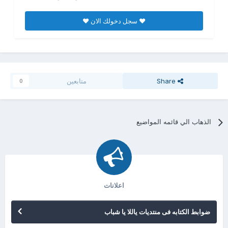
♥ سجل دخولك الان ♥
Share
متابعين
0
الذهاب الي قائمه المواضيع
اعلانات
ضوابط الكتابه فى منتديات ياللا يا شباب