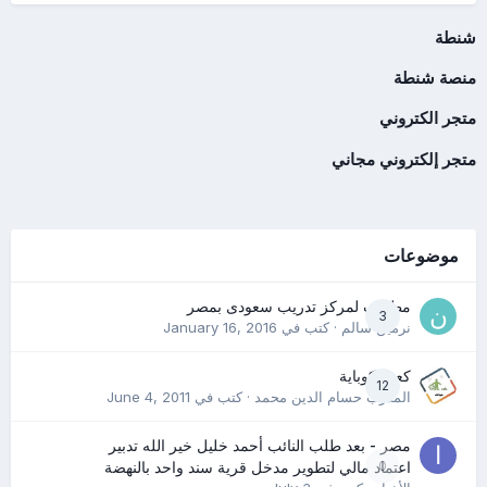
شنطة
منصة شنطة
متجر الكتروني
متجر إلكتروني مجاني
موضوعات
مطلوب لمركز تدريب سعودى بمصر
3
نرمين سالم
· كتب في
January 16, 2016
كعب كوباية
12
المدرب حسام الدين محمد
· كتب في
June 4, 2011
مصر - بعد طلب النائب أحمد خليل خير الله تدبير
0
اعتماد مالي لتطوير مدخل قرية سند واحد بالنهضة