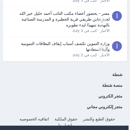
الأخبار
· كتب في
July 3
مصر - بحضور أعضاء مكتب النائب أحمد خليل خير الله
لجنة تعاين طريقي قرية الحظيرة و المدرسة الصناعية
0
بالنهضة تمهيدًا لبدء تطويره
الأخبار
· كتب في
July 3
وزارة التموين تكشف أسباب إيقاف البطاقات التموينية
0
وآلية استعادتها
الأخبار
· كتب في
July 2
شنطة
منصة شنطة
متجر الكتروني
متجر إلكتروني مجاني
حقوق الطبع والنشر
حقوق الملكية
اتفاقيه الخصوصيه
إتصل بنا