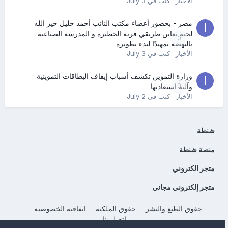
الأخبار
· كتب في
July 3
مصر - بحضور أعضاء مكتب النائب أحمد خليل خير الله
لجنة تعاين طريقي قرية الحظيرة و المدرسة الصناعية
0
بالنهضة تمهيدًا لبدء تطويره
الأخبار
· كتب في
July 3
وزارة التموين تكشف أسباب إيقاف البطاقات التموينية
0
وآلية استعادتها
الأخبار
· كتب في
July 2
شنطة
منصة شنطة
متجر الكتروني
متجر إلكتروني مجاني
حقوق الطبع والنشر
حقوق الملكية
اتفاقيه الخصوصيه
إتصل بنا