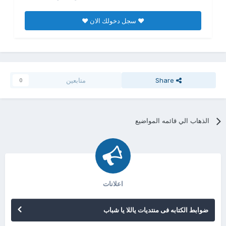
♥ سجل دخولك الان ♥
Share
متابعين
0
الذهاب الي قائمه المواضيع
اعلانات
ضوابط الكتابه فى منتديات ياللا يا شباب