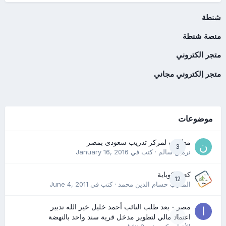
شنطة
منصة شنطة
متجر الكتروني
متجر إلكتروني مجاني
موضوعات
مطلوب لمركز تدريب سعودى بمصر
3
نرمين سالم
· كتب في
January 16, 2016
كعب كوباية
12
المدرب حسام الدين محمد
· كتب في
June 4, 2011
مصر - بعد طلب النائب أحمد خليل خير الله تدبير
0
اعتماد مالي لتطوير مدخل قرية سند واحد بالنهضة