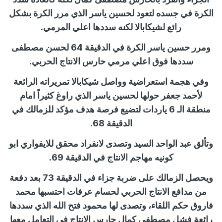
الكرة في جسده لتعود لحسين ياسر الذي مرر الكرة بشكل
رائع لشيكابالا لكنه سددها اعلي المرمي.
ومرر حسين ياسر الكرة في الدقيقة 64 لحسن مصطفى
سددها فوق اعلي مرمي حارس الانتاج الحربي.
وفي هجمة استعراضية وواصل شيكابالا تمريراته الرائعة
لأحمد جعفر حولها لحسين ياسر الذي راوغ كثيراً امام
منطقة الـ 6 ياردات لتضيع فرصة هدف مؤكد للزمالك في
الدقيقة 68.
وتألق عبد الواحد السيد وتصدى لانفراد محقق للايفواري ابو
كونيه مهاجم الانتاج في الدقيقة 69.
ويحصل الزمالك على ضربة جزاء في الدقيقة 73 بعد دفعة
من مدافع الانتاج الحربي لحسام عرفات احتسبها محمد
فاروق حكم اللقاء، وتصدى لها محمود فتح الله الذي سددها
رائعة فشل مصطفي كمال حارس الانتاج في التعامل معها