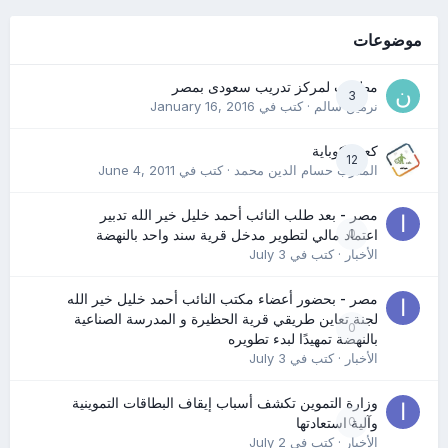
موضوعات
مطلوب لمركز تدريب سعودى بمصر
3
نرمين سالم
· كتب في
January 16, 2016
كعب كوباية
12
المدرب حسام الدين محمد
· كتب في
June 4, 2011
مصر - بعد طلب النائب أحمد خليل خير الله تدبير
0
اعتماد مالي لتطوير مدخل قرية سند واحد بالنهضة
الأخبار
· كتب في
July 3
مصر - بحضور أعضاء مكتب النائب أحمد خليل خير الله
لجنة تعاين طريقي قرية الحظيرة و المدرسة الصناعية
0
بالنهضة تمهيدًا لبدء تطويره
الأخبار
· كتب في
July 3
وزارة التموين تكشف أسباب إيقاف البطاقات التموينية
0
وآلية استعادتها
الأخبار
· كتب في
July 2