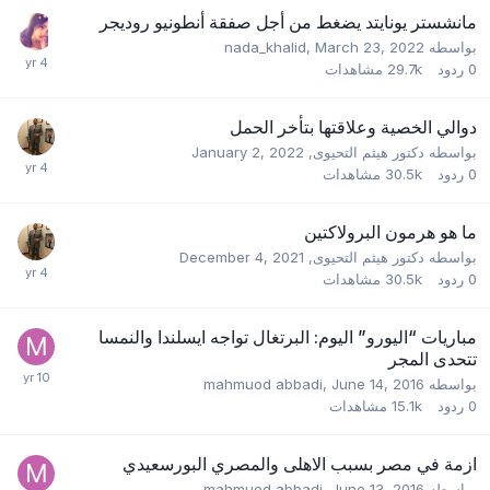
مانشستر يونايتد يضغط من أجل صفقة أنطونيو روديجر
بواسطه
March 23, 2022
,
nada_khalid
0
ردود
29.7k
مشاهدات
دوالي الخصية وعلاقتها بتأخر الحمل
بواسطه
دكتور هيثم التحيوى
,
January 2, 2022
0
ردود
30.5k
مشاهدات
ما هو هرمون البرولاكتين
بواسطه
دكتور هيثم التحيوى
,
December 4, 2021
0
ردود
30.5k
مشاهدات
مباريات “اليورو” اليوم: البرتغال تواجه ايسلندا والنمسا
تتحدى المجر
بواسطه
June 14, 2016
,
mahmuod abbadi
0
ردود
15.1k
مشاهدات
ازمة في مصر بسبب الاهلى والمصري البورسعيدي
بواسطه
June 13, 2016
,
mahmuod abbadi