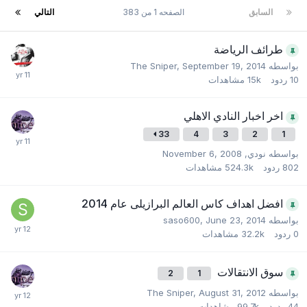
السابق
الصفحه 1 من 383
التالي
طرائف الرياضة
بواسطه
September 19, 2014
,
The Sniper
10
ردود
15k
مشاهدات
اخر اخبار النادي الاهلي
33
4
3
2
1
بواسطه
نودي
,
November 6, 2008
802
ردود
524.3k
مشاهدات
افضل اهداف كاس العالم البرازيلى عام 2014
بواسطه
June 23, 2014
,
saso600
0
ردود
32.2k
مشاهدات
سوق الانتقالات
2
1
بواسطه
August 31, 2012
,
The Sniper
44
ردود
99.7k
مشاهدات