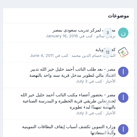
موضوعات
مطلوب لمركز تدريب سعودى بمصر
3
نرمين سالم
· كتب في
January 16, 2016
كعب كوباية
12
المدرب حسام الدين محمد
· كتب في
June 4, 2011
مصر - بعد طلب النائب أحمد خليل خير الله تدبير
0
اعتماد مالي لتطوير مدخل قرية سند واحد بالنهضة
الأخبار
· كتب في
July 3
مصر - بحضور أعضاء مكتب النائب أحمد خليل خير الله
لجنة تعاين طريقي قرية الحظيرة و المدرسة الصناعية
0
بالنهضة تمهيدًا لبدء تطويره
الأخبار
· كتب في
July 3
وزارة التموين تكشف أسباب إيقاف البطاقات التموينية
0
وآلية استعادتها