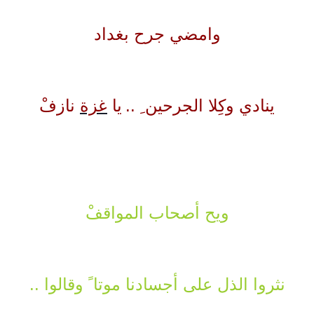
وامضي
جرح بغداد
ينادي
وكِلا الجرحين ِ ..
يا
غزة
نازفْ
ويح أصحاب المواقفْ
نثروا الذل على أجسادنا
موتا ً وقالوا ..