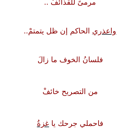
مرمىً للقذائفْ ..
واعذري
الحاكم
إن ظل يتمتمْ..
فلسانُ الخوف ما زالَ
من التصريح خائفْ
فاحملي جرحك يا
غزةُ