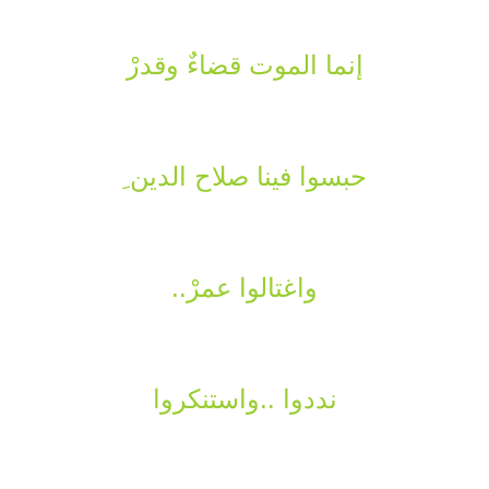
إنما الموت قضاءٌ وقدرْ
حبسوا فينا صلاح الدين ِ
واغتالوا عمرْ..
نددوا ..واستنكروا