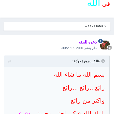
الله
في
2 weeks later...
دعوه للجنه
قام بنشر
June 27, 2010
قالـ/ـت زهرة جهيّنة :
بسم الله ما شاء الله
رائع...رائع ...رائع
واكثر من رائع
بارك الله فيكى اختى وحبيبتى
دفء