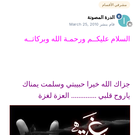
مشرفي الأقسام
الدرة المصونة
قام بنشر
March 25, 2010
السلام عليكــم ورحمـة الله وبركاتــه
جزاك الله خيرا حبيبتي وسلمت يمناك
ياروح قلبي .............. العزة لغزة