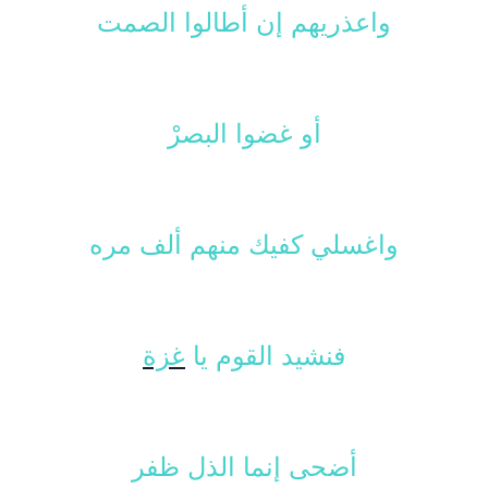
واعذريهم إن أطالوا الصمت
أو غضوا البصرْ
واغسلي كفيك منهم ألف مره
فنشيد القوم يا
غزة
أضحى
إنما الذل ظفر