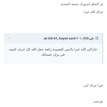
بل الشكر لمرورك نسمة المنتدى
جزاكِ الله خيرا..
في ٥‏/٧‏/٢٠١٠ at 08:41, hayet said:
جازاكي الله خيرا ياابنتي القصيدة رائعة جعل الله كل حرف كتبتيه
في يزان حسناتك
خيرا جزاكِ أمى
نورتينى..