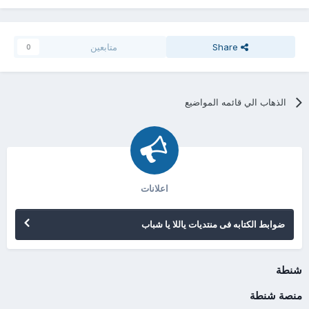
Share
متابعين
0
الذهاب الي قائمه المواضيع
اعلانات
ضوابط الكتابه فى منتديات ياللا يا شباب
شنطة
منصة شنطة