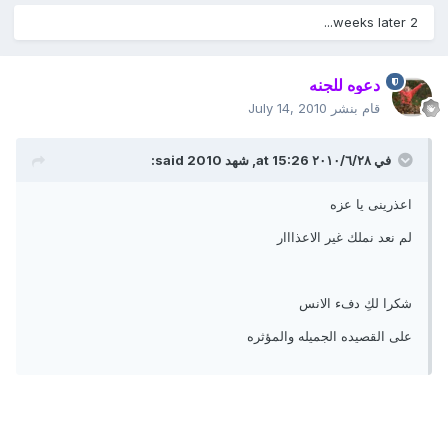
2 weeks later...
دعوه للجنه
قام بنشر
July 14, 2010
في ٢٨‏/٦‏/٢٠١٠ at 15:26, شهد 2010 said:
اعذرينى يا عزه
لم نعد نملك غير الاعذااار
شكرا لكِ دفء الانس
على القصيده الجميله والمؤثره