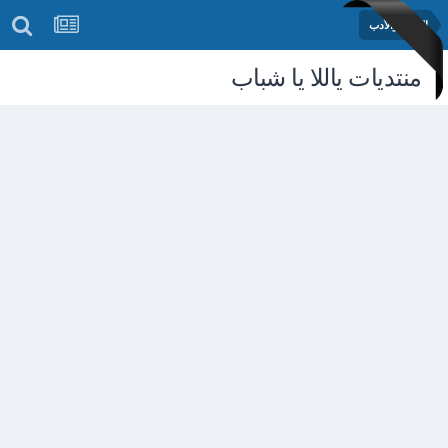
الشعر والأدب
منتديات ياللا يا شباب