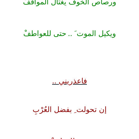
ورصاص الخوف يغتال المواقفْ
ويكيل الموت َ ..
حتى للعواطفْ
فاعذريني ..
إن تحولت ِ بفضل العُرْبِ