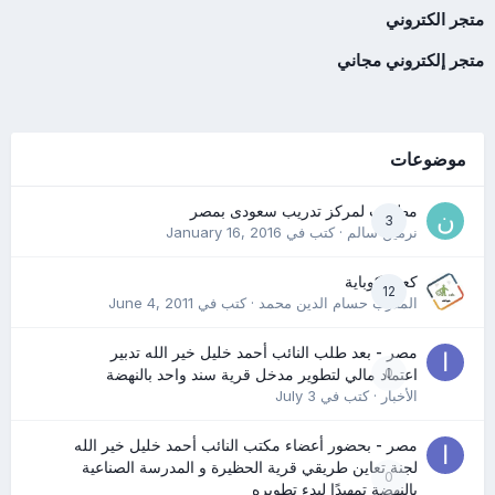
متجر الكتروني
متجر إلكتروني مجاني
موضوعات
مطلوب لمركز تدريب سعودى بمصر
3
نرمين سالم
· كتب في
January 16, 2016
كعب كوباية
12
المدرب حسام الدين محمد
· كتب في
June 4, 2011
مصر - بعد طلب النائب أحمد خليل خير الله تدبير
0
اعتماد مالي لتطوير مدخل قرية سند واحد بالنهضة
الأخبار
· كتب في
July 3
مصر - بحضور أعضاء مكتب النائب أحمد خليل خير الله
لجنة تعاين طريقي قرية الحظيرة و المدرسة الصناعية
0
بالنهضة تمهيدًا لبدء تطويره