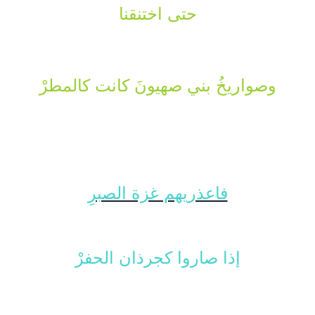
حتى اختنقنا
وصواريخُ بني صهيونَ
كانت كالمطرْ
فاعذريهم غزة الصبرِ
إذا صاروا كجرذان الحفرْ