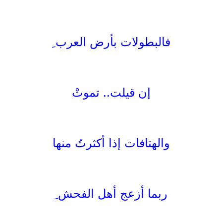
فالبطولات بأرض العرب ِ
إن قيلت.. تموتْ
والهتافات إذا أكثرتُ منها
ربما أزعج أهل الفحش ِ