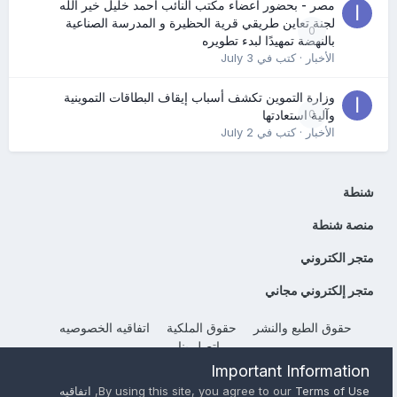
مصر - بحضور أعضاء مكتب النائب أحمد خليل خير الله
لجنة تعاين طريقي قرية الحظيرة و المدرسة الصناعية
0
بالنهضة تمهيدًا لبدء تطويره
الأخبار
· كتب في
July 3
وزارة التموين تكشف أسباب إيقاف البطاقات التموينية
0
وآلية استعادتها
الأخبار
· كتب في
July 2
شنطة
منصة شنطة
متجر الكتروني
متجر إلكتروني مجاني
حقوق الطبع والنشر
حقوق الملكية
اتفاقيه الخصوصيه
إتصل بنا
Powered by Invision Community
Important Information
Terms of Use
By using this site, you agree to our
,
اتفاقيه