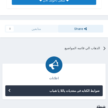
♥ سجل دخولك الان ♥
Share
متابعين
0
الذهاب الي قائمه المواضيع
اعلانات
ضوابط الكتابه فى منتديات ياللا يا شباب
شنطة