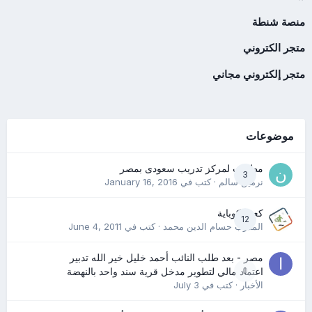
منصة شنطة
متجر الكتروني
متجر إلكتروني مجاني
موضوعات
مطلوب لمركز تدريب سعودى بمصر
3
نرمين سالم
· كتب في
January 16, 2016
كعب كوباية
12
المدرب حسام الدين محمد
· كتب في
June 4, 2011
مصر - بعد طلب النائب أحمد خليل خير الله تدبير
0
اعتماد مالي لتطوير مدخل قرية سند واحد بالنهضة
الأخبار
· كتب في
July 3