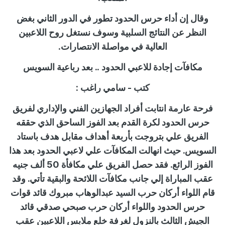
وقال إن أداء حرس الحدود تطور في الدور الثاني بغض
النظر عن النتائج السلبية وسوف نستغل روح اللاعبين
العالية في مواصلة الانتصارات.
مكافآت إجادة للاعبي الحدود .. بعد رباعية السويس
كتب - سامي راغب :
فرحة عارمة انتابت أفراد الجهازين الفني والإداري لفريق
حرس الحدود لكرة القدم بعد الفوز الساحق الذي حققه
الفريق علي بتروجت بأربعة أهداف مقابل هدف باستاد
السويس. حيث انهالت المكافآت علي لاعبي الحدود بعد هذا
الفوز الرائع. فقد حصل الفريق علي مكافأة 50 ألف جنيه
عقب المباراة إلي جانب مكافآت اللائحة والبقية تأتي. وقد
قام اللواء أركان حرب السيد عبدالوهاب مبروك قائد قوات
حرس الحدود واللواء أركان حرب صبحي صدقي قائد
الجيش الثالث بالنزول لغرفة خلع ملابس اللاعبين عقب