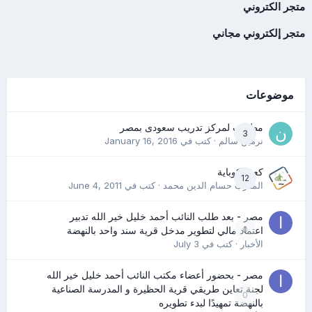
متجر الكتروني
متجر إلكتروني مجاني
موضوعات
مطلوب لمركز تدريب سعودى بمصر
3
نرمين سالم
· كتب في
January 16, 2016
كعب كوباية
12
المدرب حسام الدين محمد
· كتب في
June 4, 2011
مصر - بعد طلب النائب أحمد خليل خير الله تدبير
0
اعتماد مالي لتطوير مدخل قرية سند واحد بالنهضة
الأخبار
· كتب في
July 3
مصر - بحضور أعضاء مكتب النائب أحمد خليل خير الله
لجنة تعاين طريقي قرية الحظيرة و المدرسة الصناعية
0
بالنهضة تمهيدًا لبدء تطويره