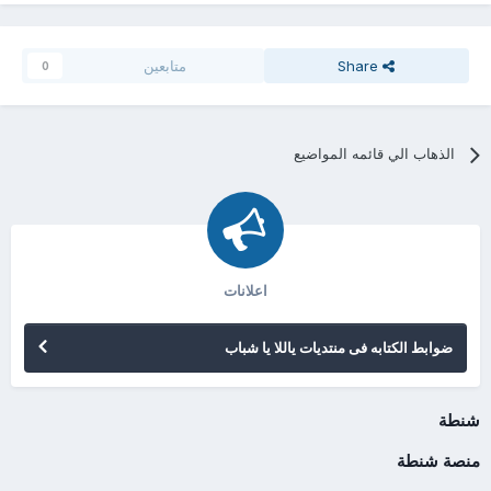
Share
متابعين
0
الذهاب الي قائمه المواضيع
اعلانات
ضوابط الكتابه فى منتديات ياللا يا شباب
شنطة
منصة شنطة