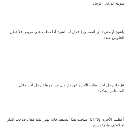
طويله ثم قال الرجل
ياشيخ أوصني ( أي أنصحني ) فقال له الشيخ أذا دخلت على مريض فلا تطل
الجلوس عنده .
. . .
4) جاء رجل آخر يطلب الأجره عن دار كان قد أجرها للرجل آخر فقال
المستاجر يشكو :
أعطيك الآجره اولا" اذا اصلحت هذا السقف فانه يهتز علينا فقال صاحب الدار
له لاتخف فانما يسبح