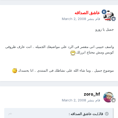
عاشق الصداقه
قام بنشر
March 2, 2008
جميل يا زورو
واسف حبيبى انى مقصر فى الرد على مواضيعك الجميله .. انت عارف ظروفى
كويس ومش محتاج ابررلك
موضوع جميل .. وما شاء الله على نشاطك فى المنتدى .. انا بحسدك
zoro_hf
قام بنشر
March 2, 2008
قالـ/ـت عاشق الصداقه :