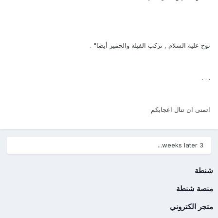
نوح عليه السلام , تركب الفيله والحمير أيضا" .
. . .
اتمنى ان تنال اعجابكم
3 weeks later...
شنطة
منصة شنطة
متجر الكتروني