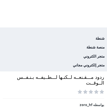
شنطة
منصة شنطة
متجر الكتروني
متجر إلكتروني مجاني
ردود مـــقـنعــه لــكنـها لـــطــيفــه بـنـفــس
الــوقــت
بواسطه
zoro_hf