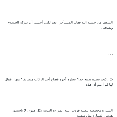
السقف من خشية الله فقال المستأجر : نعم لكني أخشى أن يدركه الخشوع
ويسجد .
. . .
5) ركبت سيده بدنيه جدا" سياره آجره فصاح أحد الركاب متضايقا" منها : فقال
لها لم أعلم أن هذه
السياره مخصصه للفيله فردت عليه المراءه البدنيه بكل هدوء : لا ياسيدي
هذهي السياره مثل سفينة