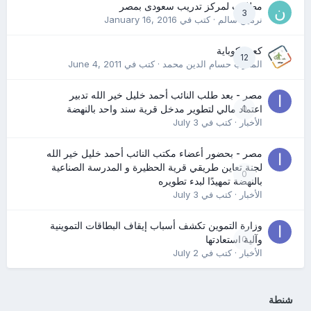
مطلوب لمركز تدريب سعودى بمصر
3
نرمين سالم
· كتب في
January 16, 2016
كعب كوباية
12
المدرب حسام الدين محمد
· كتب في
June 4, 2011
مصر - بعد طلب النائب أحمد خليل خير الله تدبير
0
اعتماد مالي لتطوير مدخل قرية سند واحد بالنهضة
الأخبار
· كتب في
July 3
مصر - بحضور أعضاء مكتب النائب أحمد خليل خير الله
لجنة تعاين طريقي قرية الحظيرة و المدرسة الصناعية
0
بالنهضة تمهيدًا لبدء تطويره
الأخبار
· كتب في
July 3
وزارة التموين تكشف أسباب إيقاف البطاقات التموينية
0
وآلية استعادتها
الأخبار
· كتب في
July 2
شنطة