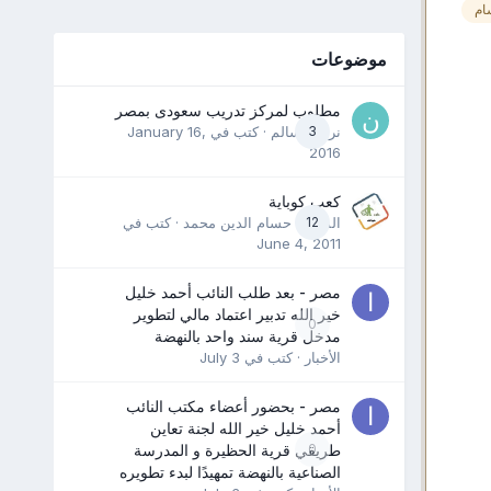
ام
موضوعات
مطلوب لمركز تدريب سعودى بمصر
3
نرمين سالم
· كتب في
January 16,
2016
كعب كوباية
12
المدرب حسام الدين محمد
· كتب في
June 4, 2011
مصر - بعد طلب النائب أحمد خليل
خير الله تدبير اعتماد مالي لتطوير
0
مدخل قرية سند واحد بالنهضة
الأخبار
· كتب في
July 3
مصر - بحضور أعضاء مكتب النائب
أحمد خليل خير الله لجنة تعاين
0
طريقي قرية الحظيرة و المدرسة
الصناعية بالنهضة تمهيدًا لبدء تطويره