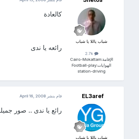
كالعادة
شباب ياللا يا شباب
رائعه يا ندى
2.7k
الإقامة:
Cairo-Mokattam
الهوايات:
Football-play
station-driving
EL3aref
قام بنشر
April 16, 2008
رائع يا ندى .. صور جميله
شباب ياللا يا شباب