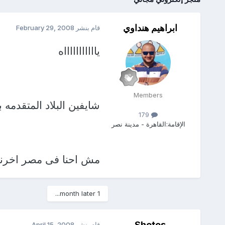
ابراهيم هنداوي
قام بنشر
February 29, 2008
ياااااااااااه
Members
شايفين البلاد المتقدمه ب
179
الإقامة:
القاهرة - مدينة نصر
مش احنا فى مصر اخرنا 
1 month later...
Shetos
قام بنشر
April 15, 2008