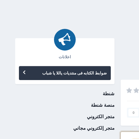
اعلانات
ضوابط الكتابه فى منتديات ياللا يا شباب
شنطة
منصة شنطة
0
متجر الكتروني
متجر إلكتروني مجاني