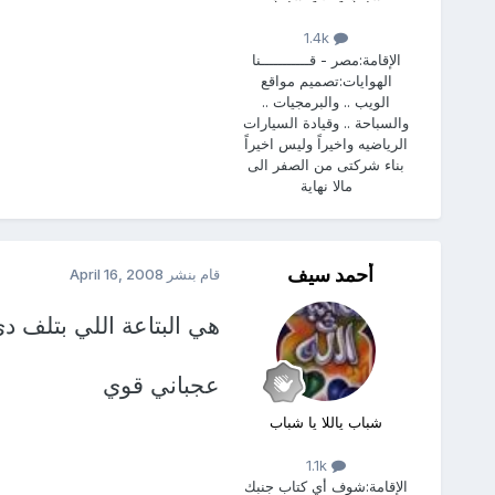
1.4k
الإقامة:
مصر - قـــــــــــنا
الهوايات:
تصميم مواقع
الويب .. والبرمجيات ..
والسباحة .. وقيادة السيارات
الرياضيه واخيراً وليس اخيراً
بناء شركتى من الصفر الى
مالا نهاية
أحمد سيف
قام بنشر
April 16, 2008
هي البتاعة اللي بتلف دي
عجباني قوي
شباب ياللا يا شباب
1.1k
الإقامة:
شوف أي كتاب جنبك