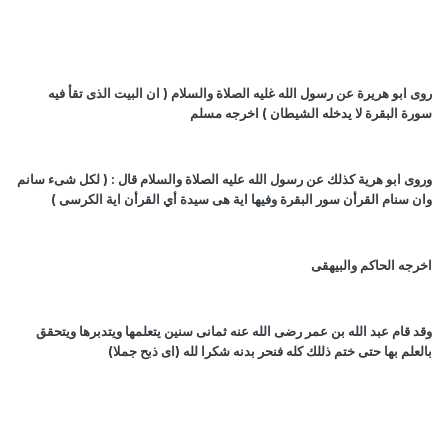
روى ابو هريرة عن رسول الله غليه الصلاة والسلام ( ان البيت الذى تقأ فيه
سورة البقرة لا يدخله الشيطان ) اخرجه مسلم
وروى ابو هرية كذلك عن رسول الله عليه الصلاة والسلام قال : ( لكل شىء سانم
وان سنام القرأن سور البقرة وفيها اية هى سيدة أي القرأن اية الكرسى )
اخرجه الحاكم والبيهقى
وقد قام عبد الله بن عمر رضى الله عنه ثمانى سنين يتعلمها ويتدبرها ويتحقق
بالعلم بها حتى ختم ذللك كله فنحر بدنه شكرا لله (اى ذبح جملا)