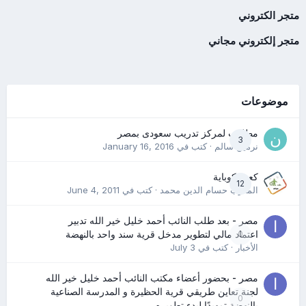
متجر الكتروني
متجر إلكتروني مجاني
موضوعات
مطلوب لمركز تدريب سعودى بمصر
3
نرمين سالم
· كتب في
January 16, 2016
كعب كوباية
12
المدرب حسام الدين محمد
· كتب في
June 4, 2011
مصر - بعد طلب النائب أحمد خليل خير الله تدبير
0
اعتماد مالي لتطوير مدخل قرية سند واحد بالنهضة
الأخبار
· كتب في
July 3
مصر - بحضور أعضاء مكتب النائب أحمد خليل خير الله
لجنة تعاين طريقي قرية الحظيرة و المدرسة الصناعية
0
بالنهضة تمهيدًا لبدء تطويره