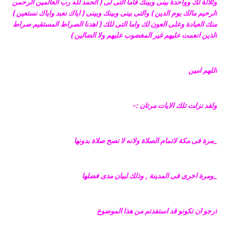
وثلاثة لك وواحدة بينى وبينك فأما التى لى ( الحمد لله رب العالمين الرحمن
الرحيم مالك يوم الدين ) والتى بينى وبينك وبينى ( اياك نعبد واياك نستعين )
منك العبادة وعلى العون لك واما التى للك ( اهدنا الصراط المستقيم صراط
الذين انعمت عليهم غير المغضوب عليهم ولا الضالين )
اللهم امين
ولقد نزلت تلك الايات مرتان :-
_مرة فى مكة لاتمام الصلاة ولانه لا تصح صلاة بدونها
_ومرة اخرى فى المدينة , وذلك لبيان مدى فضلها
ارجو ان تكونو قد استفدتم من هذا الموضوع