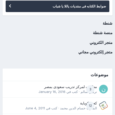
ضوابط الكتابه فى منتديات ياللا يا شباب
شنطة
منصة شنطة
متجر الكتروني
متجر إلكتروني مجاني
موضوعات
مطلوب لمركز تدريب سعودى بمصر
3
نرمين سالم
· كتب في
January 16, 2016
كعب كوباية
12
المدرب حسام الدين محمد
· كتب في
June 4, 2011