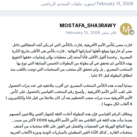
February 13, 2008
استورد ملفات
المنتدى الرياضى
MOSTAFA_SHA3RAWY
قام بنشر
February 13, 2008
فازت مصر بكأس الأمم الأفريقية ,فازت بالكأس التي لم يكن أشد المتفائلين داخل
مصر أو خارجها يتوقع تأهلها لمباراتها النهائية , فازت بكأس هى الأغلى بتاريخ الكرة
المصرية , وعندما أقول الأغلى فأنا أستند إلى معطيات وإلى إيجابيات حققها التتويج
بهذه الكأس لم تتحقق في أى بطولة من البطولات الخمس السابقة التي توج بها
المنتخب المصري , بل ولم تتحقق لأى منتخب من المنتخبات التي توجت باللقب منذ
انطلاق البطولة قبل 51 عاما .
مبدئيا أبعدت هذه الكأس المنتخب المصري عن أقرب ملاحقيه في عدد مرات الحصول
على لقب كأس الأمم الأفريقية , وأصبح رقم المنتخب القياسي بالحصول على كأس
الأمم الأفريقية ست مرات صعب التحطيم بعد أن كان ملاحقا من قبل غانا والكاميرون (
4 ألقاب لكل منهما ) .
وبخلاف الرقم القياسي فإن هذه البطولة أعادت الثقة للجهاز الفني وللاعبين أنفسهم
بعدما بدأت هذه الثقة في التلاشي بعد كأس الأمم الأفريقية 2006 لأكثر من سبب ,
منها النتائج الهزيلة في التصفيات والفشل في الفوز على ثلاثة منتخبات من أضعف
منتخبات القارة , كذلك الأداء الغير المطمئن بالمباريات الودية ودورة الألعاب العربية