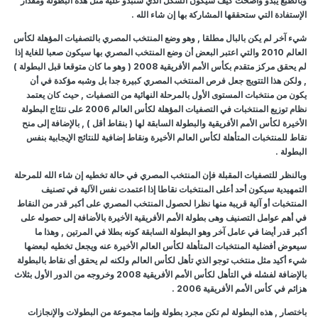
وبالطبع يبدو واضحت كيف سيكون الشكل الذي ستبدو عليه مثل هذه البطولة ومقدار
الإستفادة التي ستحققها المشاركة بها إن شاء الله .
شيء آخر لم يكن بالبال مطلقا , وهو وضع المنتخب المصري بالتصفيات المؤهلة لكأس
العالم 2010 والتي اعتبر البعض أن وضع المنتخب المصري بها سيكون صعبا للغاية إذا
لم يحقق مركز متقدم بكأس الأمم الأفريقية 2008 ( وهو ما كان متوقعا قبل البطولة )
, ولكن هذا التتويج جعل فرص المنتخب المصري كبيرة جدا بل وشبه مؤكدة في أن
يكون من منتخبات المستوى الأول بالمرحلة النهائية من التصفيات , حيث كان يعتمد
نظام توزيع المنتخبات في التصفيات المؤهلة لكأس العالم 2006 على نتئاج البطولة
الأخيرة لكأس الأمم الأفريقية والبطولة السابقة لها ( بنقاط أقل ) , بالإضافة إلى منح
نقاط للمنتخبات المتأهلة لكأس العالم الأخيرة ونقاط إضافية للنتائج الإيجابية بنفس
البطولة .
وبالنظر للتصفيات المقبلة فإن المنتخب المصري في حالة تخطيه إن شاء الله للمرحلة
التمهيدية سيكون أحد أعلى المنتخبات نقاطا إذا اعتمدت نفس الآلية في تصنيف
المنتخبات أو آلية قريبة منها نظرا لحصول المنتخب المصري على أكبر قدر من النقاط
في أهم عوامل التصنيف وهى بطولة الأمم الأفريقية الأخيرة بالأضافة إلى حصوله على
أكبر قدر أيضا في عامل آخر وهو البطولة السابقة كونه بطلا في المرتين , وهذا ما
سيعوض أفضلية المنتخبات المتأهلة لكأس العالم الأخيرة عنه ويجعل تخطيه لبعضها
شيء أكيد مثل منتخب توجو الذي تأهل لكأس العالم ولكنه لم يحقق أى نقاط بالبطولة
بالإضافة لفشله في التأهل لكأس الأمم الأفريقية 2008 وخروجه من الدور الأول بثلاث
هزائم في كأس الأمم الأفريقية 2006 .
باختصار , هذه البطولة لم تكن مجرد بطولة وإنما مجموعة من البطولات والإنجازات