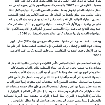
مقابل هدفين ثم تكرار الفوز الكبير وبأربعة أهداف مقابل هدف وحيد على أفضل
منتخبات القارة في عام 2007 والمنتخب المدجج بالنجوم والذي يعتبره البعض أحد
أفضل منتخبات العالم ليخوض بعدها المنتخب المصري المباراة النهائية بكامل الثقة
وعلى العكس يبدو القلق واضحا من البداية على منافسه الكاميروني ليؤدي المنتخب
المصري المباراة النهائية بكل ثقة وثبات ويكرر انتصاره بهدف وحيد هذه المرة ولكنه
أغلى من رباعية الدور الأول لأنه كان هدف البطولة والتتويج , وبالتأكيد ستنعكس هذه
الثقة وهذه النتائج على شكل وأداء المنتخب المصري أمام الفرق الأفريقية الكبرى خلال
المواجهات القادمة وأولها تصفيات كأس العالم بجنوب أفريقيا عام 2010 .
وبخلاف الدفعة المعنوية التي حققها المنتخب المصري من وراء هذا الإنتصار الكبير ,
وبخلاف عودة الثقة والإبتعاد بالرقم القياسي فإن المنتخب استفاد بشكل آخر هام جدا
من هذا الإنجاز وحقق العديد من المكاسب التي جلبها التتويج بكأس الأمم الأفريقية
2008 .
أول هذه المكاسب هو التأهل المباشر لكأس القارات والتي تغير نظامها لتقام كل 4
سنوات بدلا من سنتين وتقام على أرض الدولة المنظمة لكأس العالم وتسبق كأس
العالم بعام كنوع من الإستعداد وهذا ما أكسبها أهمية أكبر وبدت هذه الأهمية واضحة
بالبطولة الماضية التي أقيمت بألمانيا عام 2005 والتي بدت بالفعل مثل كأس عالم
مصغرة مما سيجعل المنتخب المصري أحد المنتخبات التي ستتوجه إليها أنظار العالم
بعد ستة عشر شهرا من الآن , وبجوار المنتخب المصري فإن هناك خمسة منتخبات قد
تأهلت فعليا إلى هذه البطولة وهى منتخبات إيطاليا ( بطل كأس العالم ) , البرازيل (
بطل أميركا الجانوبية ) , العراق ( بطل آسيا ) , الولايات المتحدة ( بطل أميركا الشمالية
والوسطى ) بينما يتبقى إسمان لم يتحددا بعد وهما بطل أوروبا وبطل أوقيانوسيا ,