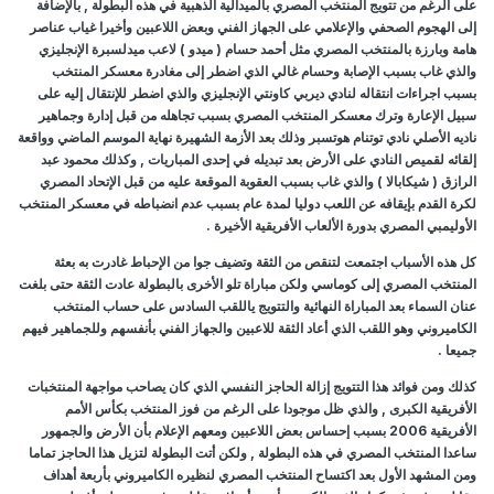
على الرغم من تتويج المنتخب المصري بالميدالية الذهبية في هذه البطولة , بالإضافة
إلى الهجوم الصحفي والإعلامي على الجهاز الفني وبعض اللاعبين وأخيرا غياب عناصر
هامة وبارزة بالمنتخب المصري مثل أحمد حسام ( ميدو ) لاعب ميدلسبرة الإنجليزي
والذي غاب بسبب الإصابة وحسام غالي الذي اضطر إلى مغادرة معسكر المنتخب
بسبب اجراءات انتقاله لنادي ديربي كاونتي الإنجليزي والذي اضطر للإنتقال إليه على
سبيل الإعارة وترك معسكر المنتخب المصري بسبب تجاهله من قبل إدارة وجماهير
ناديه الأصلي نادي توتنام هوتسبر وذلك بعد الأزمة الشهيرة نهاية الموسم الماضي وواقعة
إلقائه لقميص النادي على الأرض بعد تبديله في إحدى المباريات , وكذلك محمود عبد
الرازق ( شيكابالا ) والذي غاب بسبب العقوبة الموقعة عليه من قبل الإتحاد المصري
لكرة القدم بإيقافه عن اللعب دوليا لمدة عام بسبب عدم انضباطه في معسكر المنتخب
الأوليمبي المصري بدورة الألعاب الأفريقية الأخيرة .
كل هذه الأسباب اجتمعت لتنقص من الثقة وتضيف جوا من الإحباط غادرت به بعثة
المنتخب المصري إلى كوماسي ولكن مباراة تلو الأخرى بالبطولة عادت الثقة حتى بلغت
عنان السماء بعد المباراة النهائية والتتويج ياللقب السادس على حساب المنتخب
الكاميروني وهو اللقب الذي أعاد الثقة للاعبين والجهاز الفني بأنفسهم وللجماهير فيهم
جميعا .
كذلك ومن فوائد هذا التتويج إزالة الحاجز النفسي الذي كان يصاحب مواجهة المنتخبات
الأفريقية الكبرى , والذي ظل موجودا على الرغم من فوز المنتخب بكأس الأمم
الأفريقية 2006 بسبب إحساس بعض اللاعبين ومعهم الإعلام بأن الأرض والجمهور
ساعدا المنتخب المصري في هذه البطولة , ولكن أتت البطولة لتزيل هذا الحاجز تماما
ومن المشهد الأول بعد اكتساح المنتخب المصري لنظيره الكاميروني بأربعة أهداف