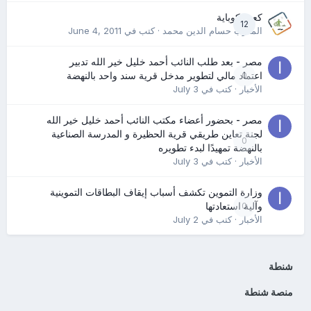
كعب كوباية
12
المدرب حسام الدين محمد
· كتب في
June 4, 2011
مصر - بعد طلب النائب أحمد خليل خير الله تدبير
0
اعتماد مالي لتطوير مدخل قرية سند واحد بالنهضة
الأخبار
· كتب في
July 3
مصر - بحضور أعضاء مكتب النائب أحمد خليل خير الله
لجنة تعاين طريقي قرية الحظيرة و المدرسة الصناعية
0
بالنهضة تمهيدًا لبدء تطويره
الأخبار
· كتب في
July 3
وزارة التموين تكشف أسباب إيقاف البطاقات التموينية
0
وآلية استعادتها
الأخبار
· كتب في
July 2
شنطة
منصة شنطة