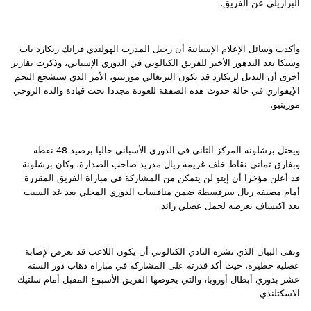
البرازيلي عن الفريق.
وأكدت وسائل الإعلام الإسبانية أن رحيل المدرب الهولندي فرانك ريكارد بات
وشيكا بعد التدهور الأخير للفريق الكتالوني في الدوري الإسباني، وذكرت تقارير
أخرى أن البديل لريكارد قد يكون البرتغالي مورينيو، الأمر الذي سيشجع النجم
الإيفواري في حالة حدوث هذه الصفقة للعودة مجددا تحت قيادة والده الروحي
مورينيو.
ويحتل برشلونة المركز الثاني في الدوري الأسباني حاليا برصيد 48 نقطة
وبفارق ثماني نقاط خلف غريمه ريال مدريد صاحب الصدارة، وكان برشلونة
قد أعلن مؤخرا أن إيتو لن يتمكن من المشاركة في مباراة الفريق المقررة
أمام مضيفه ريال سرقسطة ضمن منافسات الدوري المحلي بعد غد السبت
بعد اكتشاف تعرضه لحمل عضلي زائد.
ونفى البيان الذي نشره النادي الكتالوني أن يكون اللاعب قد تعرض لإصابة
عضلية خطيرة، حيث أكد قدرته على المشاركة في مباراة ذهاب دور الستة
عشر بدوري أبطال أوروبا، والتي يخوضها الفريق الأسبوع المقبل أمام سلتيك
الاسكتلندي