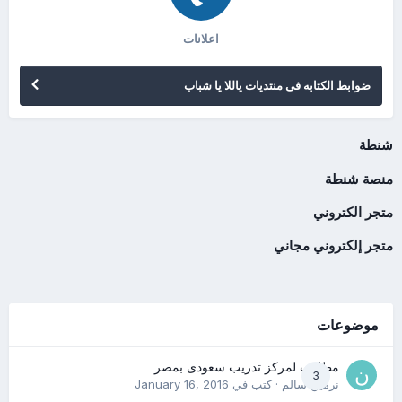
اعلانات
ضوابط الكتابه فى منتديات ياللا يا شباب
شنطة
منصة شنطة
متجر الكتروني
متجر إلكتروني مجاني
موضوعات
مطلوب لمركز تدريب سعودى بمصر
3
نرمين سالم
· كتب في
January 16, 2016