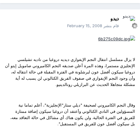
ديدو
قام بنشر
February 15, 2008
لا يزال مسلسل انتقال النجم الإيفواري ديديه دروغبا من ناديه تشيلسي
الإنجليزي مستمرا، وهذه المرة أعلن صديقه النجم الكاميروني صامويل إيتو أن
دروغبا سيكون أفضل عون لبرشلونة في الفترة المقبلة في حالة انتقاله له،
وأن وجود النجم الإيفواري في صفوف الفريق الكتالوني لن يسبب له أية
مشكلة متجاهلا الحديث عن البرازيلي رونالدينيو.
وقال النجم الكاميروني لصحيفة "ديلي ستار"الإنجليزية"، أعلم تماما نية
المسؤولين في النادي الكتالوني وأعتقد أن دروغبا سيكون إضافة ممتازة
للفريق في الفترة الحالية. ولن يكون هناك أي مشاكل في حالة التعاقد معه،
بل سيكون أفضل عون للفريق في المستقبل".