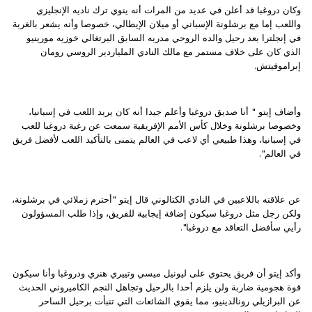
وكان دروغبا قد أعلن في عديد من المرات أنه ينوي ترك ناديه الإنجليزي
واللعب إما مع برشلونة الإسباني أو ميلان الإيطالي، خصوصا وأنه يشعر بالغربة
في إنجلترا بعد رحيل والده الروحي مدربه السابق البرتغالي خوزيه مورينيو
الذي كان على خلاف مستمر مع مالك النادي الملياردير الروسي رومان
إبراموفيتش.
وأضاف إيتو " أنا صديق دروغبا وأعلم جيدا أنه كان يريد اللعب في إسبانيا،
وخصوصا برشلونة وخلال كأس الأمم الإفريقية سمعت عن رغبة دروغبا للعب
في إسبانيا، وهذا طبيعي أي لاعب في العالم يتمنى بالتأكيد اللعب لأفضل فريق
في العالم".
عن علاقته باللاعبين في النادي الكتالوني قال إيتو "أحترم زملائي في برشلونة،
ولكن رجل مثل دروغبا سيكون إضافة إيجابية للفريق، وإذا طلب المسؤولون
رأيي سأفضل التعاقد مع دروغبا".
وأكد إيتو أن فريق يحتوي على ليونيل ميسي وتييري هنري ودروغبا وأنا سيكون
قوة هجومية ضاربة ولن يلزم أحدا بالرحيل وتجاهل النجم الكاميروني الحديث
عن البرازيلي رونالدينيو، مما يقوي الشائعات التي تنبأت برحيل الساحر