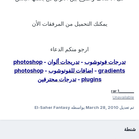
يمكنك التحميل من المرفقات الأن
ارجو منكم الدعاء
تدرجات فوتوشوب
-
تدريجات ألوان
-
photoshop
gradients
-
اضافات للفوتوشوب
-
photoshop
plugins
-
تدرجات محترفين
________1.rar
Unavailable
تم تعديل
March 28, 2010
بواسطه El-Saher Fantasy
شنطة