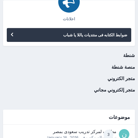
اعلانات
ضوابط الكتابه فى منتديات ياللا يا شباب
شنطة
منصة شنطة
متجر الكتروني
متجر إلكتروني مجاني
موضوعات
مطلوب لمركز تدريب سعودى بمصر
3
نرمين سالم
· كتب في
January 16, 2016