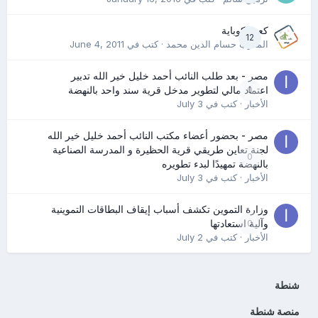
كعب كوباية
12
المدرب حسام الدين محمد
· كتب في
June 4, 2011
مصر - بعد طلب النائب أحمد خليل خير الله تدبير
0
اعتماد مالي لتطوير مدخل قرية سند واحد بالنهضة
الأخبار
· كتب في
July 3
مصر - بحضور أعضاء مكتب النائب أحمد خليل خير الله
لجنة تعاين طريقي قرية الحظيرة و المدرسة الصناعية
0
بالنهضة تمهيدًا لبدء تطويره
الأخبار
· كتب في
July 3
وزارة التموين تكشف أسباب إيقاف البطاقات التموينية
0
وآلية استعادتها
الأخبار
· كتب في
July 2
شنطة
منصة شنطة