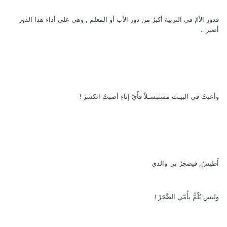
فدور الأمّ في التربية أكبرُ من دور الأب أو المعلم , وهي على أداء هذا الدور
أصبر ..
وأعبثُ في البيـت مستبسـلاً فأَيَّ إناءٍ أصبتُ انكسرْ !
أَطيشُ, فيضجَرُ بي والدي
وليس يُلّمُّ بأُمّي الضَّجَرْ !