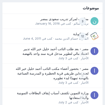
موضوعات
مطلوب لمركز تدريب سعودى بمصر
3
نرمين سالم
· كتب في
January 16, 2016
كعب كوباية
12
المدرب حسام الدين محمد
· كتب في
June 4, 2011
مصر - بعد طلب النائب أحمد خليل خير الله تدبير
0
اعتماد مالي لتطوير مدخل قرية سند واحد بالنهضة
الأخبار
· كتب في
July 3
مصر - بحضور أعضاء مكتب النائب أحمد خليل خير الله
لجنة تعاين طريقي قرية الحظيرة و المدرسة الصناعية
0
بالنهضة تمهيدًا لبدء تطويره
الأخبار
· كتب في
July 3
وزارة التموين تكشف أسباب إيقاف البطاقات التموينية
0
وآلية استعادتها
الأخبار
· كتب في
July 2