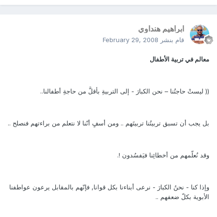
ابراهيم هنداوي
قام بنشر
February 29, 2008
معالم في تربية الأطفال
(( ليستْ حاجتُنا – نحن الكبارَ - إلى التربيةِ بأقلَّ من حاجةِ أطفالنا..
بل يجب أن تسبق تربيتُنا تربيتَهم .. ومن أسفٍ أنّنا لا نتعلم من براءتهم فنصلح ..
وقد نُعلّمهم من أخطائِنا فيَفسُدون !.
وإذا كنا - نحنُ الكبارَ - نرعى أبناءنا بكل قوانا, فإنّهم بالمقابل يرعون عواطفنا
الأبوية بكلّ ضعفهم ..