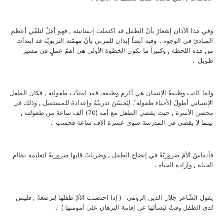
وفي هذا الأذان إشعارٌ بأنّ الطفل قد اكتملت إنسانيته , فهو أهلٌ لتلقّي أعظم
المبادئ في الوجود .. وفيه أيضاً إيذان للمربي بأنّ مهمّته التربويّة قد ابتدأت
من هذه اللحظة , وكثيراً ما تكون الخطوة الأولى هي أهمّ عملٍ في مسير
طويل ..
ولما كانت وظيفةُ الإنسان هي أكرم وظيفة, فقد امتدّت طفولته , فكان الطفل
الإنساني أطولَ الأحياء طفولة ً, لِيَحسُنَ تدريبُهُ وإعدادهُ للمستقبل , وذلك في
محضن الأسرة , حيث يقضي الطفل مع أمه (70) ألف ساعة من طفولته ,
بينما لا يقضي في المدرسة سوى عشرة آلاف ساعة فحسب !.
فأنفاسُ الأمّ ضروريّةٌ في إنضاج الطفل , وضرباتُ قلبها ضروريةٌ لتعليمه نظام
الحياة , وإرادة الحياة .
يقول الشّاعر جلال الدين الرومي : ( إذا احتضنت الأمّ طفلَها لِترضعَهُ , فليس
لدى الطفل وقتٌ ليسألها عن إقامة البرهان على أمومتها ) !..