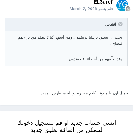
EL3aref
قام بنشر
March 2, 2008
اقتباس
يجب أن تسبق تربيتُنا تربيتَهم .. ومن أسفٍ أنّنا لا نتعلم من براءتهم
فنصلح ..
وقد نُعلّمهم من أخطائِنا فيَفسُدون !.
جميل اوى يا مبدع .. كلام مظبوط والله منتظرين المزيد
انشئ حساب جديد او قم بتسجيل دخولك
لتتمكن من اضافه تعليق جديد