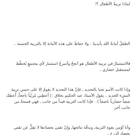
لماذا تربيةُ الأطفال ؟!
الطفلُ أمانةُ الله بأيدينا .. ولا حفاظَ على هذه الأمانة إلا بالتربية الحسنة ..
فالاستثمارُ في تربية الأطفال هو أنجحُ وأسرعُ استثمار لأي مجتمعٍ يُخطّط
لمستقبل حضاري ..
وإذا كانت الأمم تحيا بالتجديد , فإنّ هذا التجديد لا يقومُ إلا على حسنِ تربية
النشء الجديد .. يقول الأستاذ عبد الحكيم بحلاق : ( أَعطِني مُربّياً ناجحاً, أُعطك
شعباً حضارياً ناضجاً ). . فإذا كانت التربية قيداً من جانب , فهي فسحةٌ من
جانب آخر.
وأنا أؤمن بقوة التربية, وبدقّة نتائجها, وإنّ ثقتي بحصادها لا تقِلُّ عن ثقتي
بحصاد الزرع ..