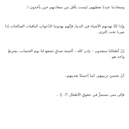
وسعادتنا عندنا نعطيهم, ليست بأقل من سعادتهم حين يأخذون !..
وإذا كنّا نهديهم الأشياء في الدنيا, فإنّهم يهدوننا الدّعواتِ الباقيات الصالحات إذا
صِرنا تحت الثرى..
إنّ أطفالنا سيغدون - بإذن الله - ألسنة صدقٍ تشفع لنا يوم الحساب, بشرطٍ
واحد هو :
أنْ نحسنَ تربيتهم, كما أحسنّا تغذيتهم..
فإلى متى نستمرُّ في عقوقِ الأطفال ؟!.. )) ..