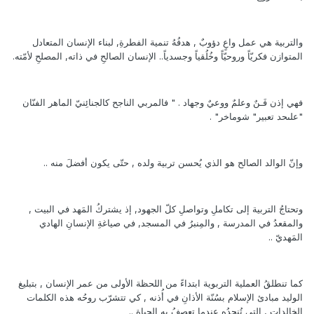
والتربية هي عمل واعٍ دؤوبٌ , هدفُهُ تنمية الفطرةِ, لبناء الإنسان المتعادل
المتوازن فكريّاً وروحيّاً وخُلُقياً وجسدياً.. الإنسان الصالحِ في ذاته, المصلحِ لأمّته.
فهي إذن فَـنٌ وعلمٌ ووعيٌ وجهاد . " فالمربي الناجح كالجنائِنيّ الماهر الفنّان
"علىحد تعبير" شوماخر" .
وإنّ الوالد الصالح هو الذي يُحسن تربية ولده , حتّى يكون أفضلَ منه ..
وتحتاجُ التربية إلى تكاملِ وتواصلِ كلّ الجهود, إذ يشتركُ المَهد في البيت ,
والمقعدُ في المدرسة , والمِنبرُ في المسجد, في صياغةِ الإنسانِ الهادي
المَهديّ ..
كما تنطلقُ العملية التربوية ابتداءً من اللحظة الأولى من عمر الإنسان , بتبليغ
الوليد مبادئ الإسلام بسُنّة الأذانِ في أُذنه , كي تتشرّب روحُه هذه الكلمات
الخالدات , التي تُنجدُه عندما تعصفُ به الحياة ..