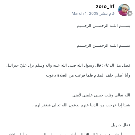
zoro_hf
قام بنشر
March 1, 2008
بســـم اللــه الرحمـــن الرحـــيم
بســـم اللــه الرحمـــن الرحـــيم
فضل هذا الدعاء : قال رسول الله صلى الله عليه وآله وسلم نزل عليّ جبرائيل
وأنا أصلي خلف المقام فلما فرغت من الصلاة دعوت
الله تعالى وقلت حبيبي علمني لأمتي
شيئا إذا خرجت من الدنيا عنهم يدعون الله تعالى فيغفر لهم ،
فقال جبريل
ومن أمتك يشهدون لا إله إلا الله وأنك محمد رسول الله ويصومون أيام الثلاثه