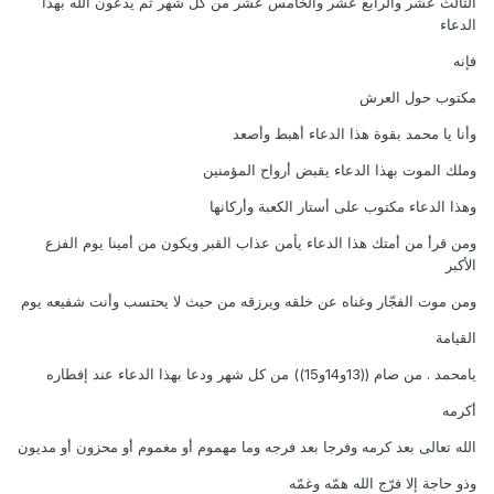
الثالث عشر والرابع عشر والخامس عشر من كل شهر ثم يدعون الله بهذا
الدعاء
فإنه
مكتوب حول العرش
وأنا يا محمد بقوة هذا الدعاء أهبط وأصعد
وملك الموت بهذا الدعاء يقبض أرواح المؤمنين
وهذا الدعاء مكتوب على أستار الكعبة وأركانها
ومن قرأ من أمتك هذا الدعاء يأمن عذاب القبر ويكون من أمينا يوم الفزع
الأكبر
ومن موت الفجّار وغناه عن خلقه ويرزقه من حيث لا يحتسب وأنت شفيعه يوم
القيامة
يامحمد . من صام ((13و14و15)) من كل شهر ودعا بهذا الدعاء عند إفطاره
أكرمه
الله تعالى بعد كرمه وفرجا بعد فرجه وما مهموم أو مغموم أو محزون أو مديون
وذو حاجة إلا فرّج الله همّه وغمّه