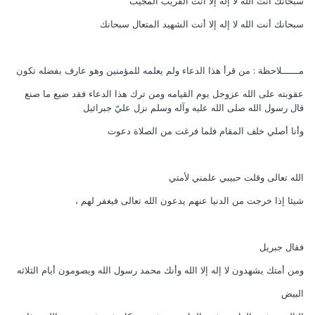
سبحانك أنت الله لا إله إلا أنت القريب المجيب
سبحانك أنت الله لا إله إلا أنت الشهيد المتعال سبحانك
مــــــلاحظة : من قرأ هذا الدعاء ولم يعلمه للمؤمنين وهو عارف بفضله تكون
عقوبته على الله عزوجل يوم القيامه ومن ترك هذا الدعاء فقد ضيع ما صنع
قال رسول الله صلى الله عليه وآله وسلم نزل عليّ جبرائيل
وأنا أصلي خلف المقام فلما فرغت من الصلاة دعوت
الله تعالى وقلت حبيبي علمني لأمتي
شيئا إذا خرجت من الدنيا عنهم يدعون الله تعالى فيغفر لهم ،
فقال جبريل
ومن أمتك يشهدون لا إله إلا الله وأنك محمد رسول الله ويصومون أيام الثلاثه
البيض