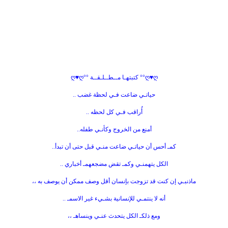
ღ♥ღ°° كتبتهـا مــطــلـقــة °°ღ♥ღ
حياتـي ضاعت فـي لحظة غضب ..
أُراقب فـي كل لحظه ..
أمنع من الخروج وكأنـي طفله..
كمـ أحس أن حياتـي ضاعت منـي قبل حتى أن تبدأ..
الكل يتهمنـي وكمـ تقض مضجعهمـ أخباري ..
ماذنبـي إن كنت قد تزوجت بإنسان أقل وصف ممكن أن يوصف به ،،
أنه لا ينتمـي للإنسانية بشـيء غير الاسمـ ..
ومع ذلكـ الكل يتحدث عنـي وينساهـ ،،