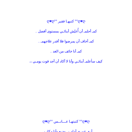
ღ♥ღ°° كتبهـا فقير °°ღ♥ღ
كمـ أحلمـ أن أُعيّش أبنائـي بمستوى أفضل ..
كمـ أخاف أن يمرضوا فلا أقدر علاجهمـ ..
كمـ أنا خائف من الغد ..
كيف سأعلمـ أبنائـي وأنا لا أكاد أن أجد قوت يومـي ،،
ღ♥ღ°° كتبتهـا عـــانــس °°ღ♥ღ
أرى عمري أمامـي يضيع وأنا مكانـي ..