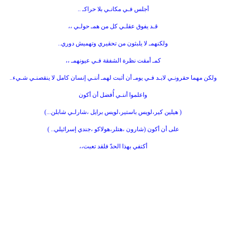
أجلس فـي مكانـي بلا حراكـ ..
قـد يفوق عقلـي كل من همـ حولـي ،،
ولكنهمـ لا يلبثون من تحقيري وتهميش دوري..
كمـ أمقت نظرة الشفقة فـي عيونهمـ ،،
ولكن مهما حقرونـي لابـد فـي يومـ أن أثبت لهمـ أننـي إنسان كامل لا ينقصنـي شـيء..
واعلموا أننـي أُفضل أن أكون
( هيلين كير،لويس باستير،لويس برايل ،شارلـي شابلن...)
على أن أكون (شارون ،هتلر،هولاكو ،جندي إسرائيلي.. )
أكتفي بهذا الحدّ فلقد تعبت،،