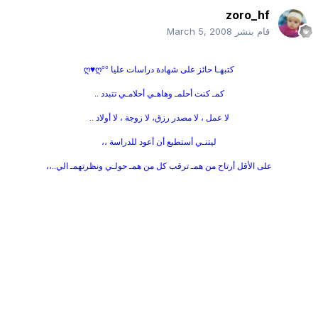
zoro_hf
قام بنشر
March 5, 2008
كتبهـا حائز على شهادة دراسات عليا °°ღ♥ღ
كمـ كنت أحلمـ وهاهـي أحلامـي تتبدد ..
لا عمل ، لا مصدر رزق، لا زوجة ، لا أولاد ..
ليتنـي أستطيع أن أعود للدراسة ،،
على الأقل أرتاح من همـ ترقب كل من همـ حولـي ونظرتهمـ الي..،،