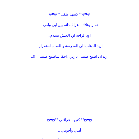
ღ♥ღ°° كتبهـا طفل °°ღ♥ღ
دمار وهلاك.. عراك دائم بين ابي وامي..
اود الراحة اود العيش بسلام..
اريد الذهاب الى المدرسة واللعب باستمرار..
اريد ان اصبح طبيبا.. ياربي ..احقا ساصبح طبيبا.. !!!..
ღ♥ღ°° كتبهـا عراقـي °°ღ♥ღ
أمـي وأخوتـي ..