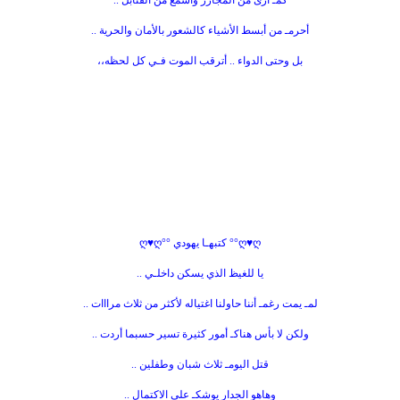
كمـ أرى من المجازر وأسمع من القنابل ..
أحرمـ من أبسط الأشياء كالشعور بالأمان والحرية ..
بل وحتى الدواء .. أترقب الموت فـي كل لحظه،،
ღ♥ღ°° كتبهـا يهودي °°ღ♥ღ
يا للغيظ الذي يسكن داخلـي ..
لمـ يمت رغمـ أننا حاولنا اغتياله لأكثر من ثلاث مرااات ..
ولكن لا بأس هناكـ أمور كثيرة تسير حسبما أردت ..
قتل اليومـ ثلاث شبان وطفلين ..
وهاهو الجدار يوشكـ على الاكتمال ..