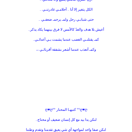
الكل يتغير إلا أنا .. أحلامـي غادرتنـي ..
حتى شبابـي رحل ولمـ يرحمـ ضعفـي ..
أعيش بلا هدف والغدُ كالأمس لا فرق بينهما يكاد يذكر..
كمـ يقتلنـي الغضب عندما يشمت بـي أعدائـي..
وكمـ أتعذب عندما أشعر بشفقة أقربائـي ،،
ღ♥ღ°° كتبهـا المحتار °°ღ♥ღ
لنكن يدا بيد مع كل إنسان ضعيف أو محتاج..
لنكن صفا واحد لمواجهة أي شي يعيق تقدمنا وتقدم وطننا