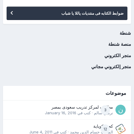
ضوابط الكتابه فى منتديات ياللا يا شباب
شنطة
منصة شنطة
متجر الكتروني
متجر إلكتروني مجاني
موضوعات
مطلوب لمركز تدريب سعودى بمصر
3
نرمين سالم
· كتب في
January 16, 2016
كعب كوباية
12
المدرب حسام الدين محمد
· كتب في
June 4, 2011