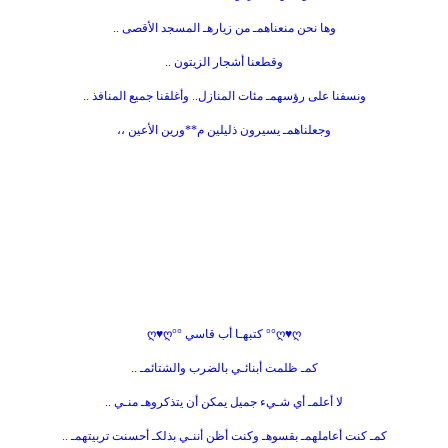
وها نحن منعناهمـ من زيارهـ المسجد الأقصى ..
وقطعنا أشجار الزيتون ..
ونسفنا على رؤسهمـ مئات المنازل.. وأغلقنا جميع المنافذ ..
وجعلناهمـ يسيرون ذليلين م**ورين الأعين ،،
ღ♥ღ°° كتبهـا أب قاسي °°ღ♥ღ
كمـ ظلمت أبنائـي بالضرب والشتائمـ ..
لا أعلمـ أي شـيء جميل يمكن أن يتذكروهـ منـي ..
كمـ كنت أعاملهمـ بقسوهـ وكنت أظن أننـي بذلكـ أحسنت تربيتهمـ ..