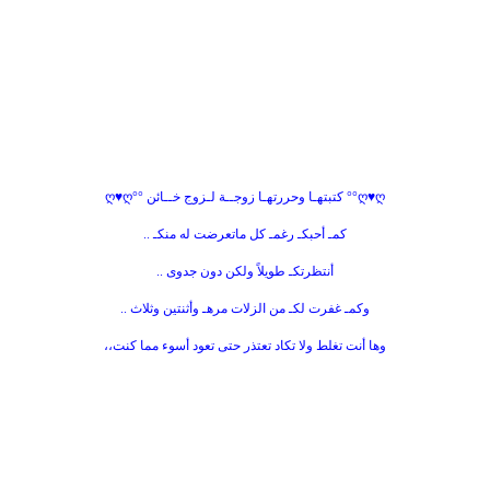
ღ♥ღ°° كتبتهـا وحررتهـا زوجــة لـزوج خــائن °°ღ♥ღ
كمـ أحبكـ رغمـ كل ماتعرضت له منكـ ..
أنتظرتكـ طويلاً ولكن دون جدوى ..
وكمـ غفرت لكـ من الزلات مرهـ وأثنتين وثلاث ..
وها أنت تغلط ولا تكاد تعتذر حتى تعود أسوء مما كنت،،