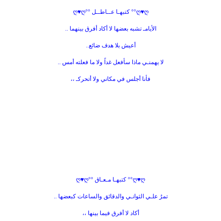
ღ♥ღ°° كتبهـا عــاطــل °°ღ♥ღ
الأيامـ تشبه بعضها لا أكاد أفرق بينهما ..
أعيش بلا هدف ضائع..
لا يهمنـي ماذا سأفعل غداً ولا ما فعلته أمس ..
فأنا أجلس في مكاني ولا أتحركـ ،،
ღ♥ღ°° كتبهـا مـعـاق °°ღ♥ღ
تمرُ علـي الثوانـي والدقائق والساعات كبعضها ..
أكاد لا أفرق فيما بينها ،،