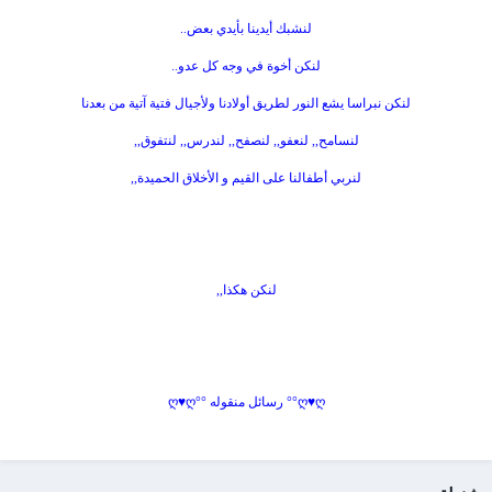
لنشبك أيدينا بأيدي بعض..
لنكن أخوة في وجه كل عدو..
لنكن نبراسا يشع النور لطريق أولادنا ولأجيال فتية آتية من بعدنا
لنسامح,, لنعفو,, لنصفح,, لندرس,, لنتفوق,,
لنربي أطفالنا على القيم و الأخلاق الحميدة,,
لنكن هكذا,,
ღ♥ღ°° رسائل منقوله °°ღ♥ღ