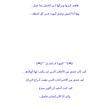
هاهمـ كبروا وتركوا لـي الجمل بما حمل ..
وها أنا أعيش وحدي أموت فـي كل لحظه ،،
ღ♥ღ°° كتبهـا فــاشــل °°ღ♥ღ
كمـ كان عندي من الأحلامـ التـي لمـ يكتب لها الولادهـ ..
كمـ عندي من الاختراعات التـي ذهبت أدراج الرياح..
كمـ كنت أحلمـ أن أكون مبدع ..
وكمـ أنا الآن إنسان فاشل،،