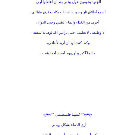
الجنود يحومون حول بيتـي بعد أن اعتقلوا أبـي..
أسمع أطلاق نار وصوت الدبابات يكاد يخترق طبلتـي..
أحرمـ من الغذاء والماء النقـي وحتى الدواء..
لا وظيفة ، لا تعليمـ ..حتى تراثـي اغتالوهـ بلا شفقة ..
وكمـ كنت أود أن أريه لأبنائـي،،
حالما ًأكبر و أوريهمـ أمجاد أجدادهمـ ،،
ღ♥ღ°° كتبهـا فلسطينـي °°ღ♥ღ
أرى الدماء بشكل يومـي ..