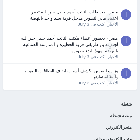
مصر - بعد طلب النائب أحمد خليل خير الله تدبير
0
اعتماد مالي لتطوير مدخل قرية سند واحد بالنهضة
الأخبار
· كتب في
July 3
مصر - بحضور أعضاء مكتب النائب أحمد خليل خير الله
لجنة تعاين طريقي قرية الحظيرة و المدرسة الصناعية
0
بالنهضة تمهيدًا لبدء تطويره
الأخبار
· كتب في
July 3
وزارة التموين تكشف أسباب إيقاف البطاقات التموينية
0
وآلية استعادتها
الأخبار
· كتب في
July 2
شنطة
منصة شنطة
متجر الكتروني
متجر إلكتروني مجاني