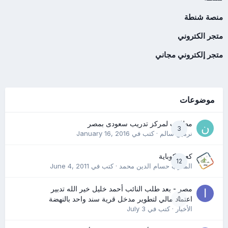
منصة شنطة
متجر الكتروني
متجر إلكتروني مجاني
موضوعات
مطلوب لمركز تدريب سعودى بمصر
3
نرمين سالم
· كتب في
January 16, 2016
كعب كوباية
12
المدرب حسام الدين محمد
· كتب في
June 4, 2011
مصر - بعد طلب النائب أحمد خليل خير الله تدبير
0
اعتماد مالي لتطوير مدخل قرية سند واحد بالنهضة
الأخبار
· كتب في
July 3