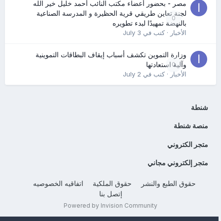
مصر - بحضور أعضاء مكتب النائب أحمد خليل خير الله
لجنة تعاين طريقي قرية الحظيرة و المدرسة الصناعية
0
بالنهضة تمهيدًا لبدء تطويره
الأخبار
· كتب في
July 3
وزارة التموين تكشف أسباب إيقاف البطاقات التموينية
0
وآلية استعادتها
الأخبار
· كتب في
July 2
شنطة
منصة شنطة
متجر الكتروني
متجر إلكتروني مجاني
حقوق الطبع والنشر
حقوق الملكية
اتفاقيه الخصوصيه
إتصل بنا
Powered by Invision Community