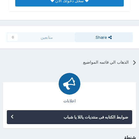
♥ سجل دخولك الان ♥
Share
متابعين
0
الذهاب الي قائمه المواضيع
اعلانات
ضوابط الكتابه فى منتديات ياللا يا شباب
شنطة