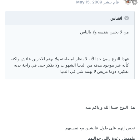
قام بنشر
May 15, 2009
اقتباس
من لا يحس بنفسه ولا بالناس
فهذا النوع سيئ جدا لأنه لا ينظر لمصلحته ولا يهتم للآخرين عائش ولكنه
كأنه غير موجود هدفه من الدنيا الشهوات ولا يفكر حتى في راحة بدنه
تفكيره دوما مريض لا يهمه شي في الدنيا
هذا النوع جنبنا الله وإياكم منه
تحس إنهم على طول عايشين مع نفسيهم
ملهمش دعوة باللى حواليهم