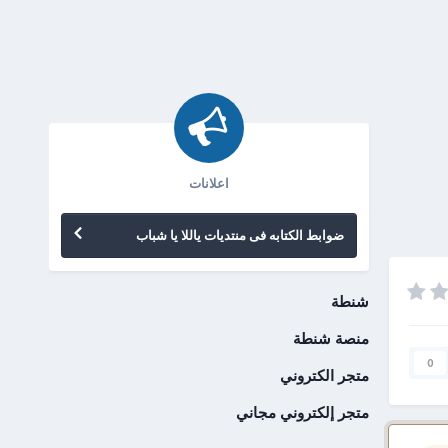
اعلانات
ضوابط الكتابه فى منتديات ياللا يا شباب
شنطة
منصة شنطة
0
متجر الكتروني
متجر إلكتروني مجاني