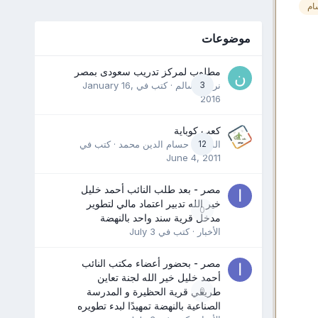
ام
موضوعات
مطلوب لمركز تدريب سعودى بمصر
3
نرمين سالم
· كتب في
January 16,
2016
كعب كوباية
12
المدرب حسام الدين محمد
· كتب في
June 4, 2011
مصر - بعد طلب النائب أحمد خليل
خير الله تدبير اعتماد مالي لتطوير
0
مدخل قرية سند واحد بالنهضة
الأخبار
· كتب في
July 3
مصر - بحضور أعضاء مكتب النائب
أحمد خليل خير الله لجنة تعاين
0
طريقي قرية الحظيرة و المدرسة
الصناعية بالنهضة تمهيدًا لبدء تطويره