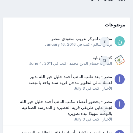
موضوعات
مطلوب لمركز تدريب سعودى بمصر
3
نرمين سالم
· كتب في
January 16, 2016
كعب كوباية
12
المدرب حسام الدين محمد
· كتب في
June 4, 2011
مصر - بعد طلب النائب أحمد خليل خير الله تدبير
0
اعتماد مالي لتطوير مدخل قرية سند واحد بالنهضة
الأخبار
· كتب في
July 3
مصر - بحضور أعضاء مكتب النائب أحمد خليل خير الله
لجنة تعاين طريقي قرية الحظيرة و المدرسة الصناعية
0
بالنهضة تمهيدًا لبدء تطويره
الأخبار
· كتب في
July 3
وزارة التموين تكشف أسباب إيقاف البطاقات التموينية