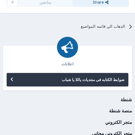
Share
متابعين
0
الذهاب الي قائمه المواضيع
اعلانات
ضوابط الكتابه فى منتديات ياللا يا شباب
شنطة
منصة شنطة
متجر الكتروني
متجر إلكتروني مجاني