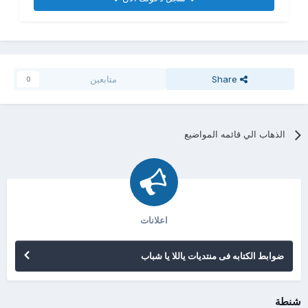
Share
متابعين
0
الذهاب الي قائمه المواضيع
اعلانات
ضوابط الكتابه فى منتديات ياللا يا شباب
شنطة