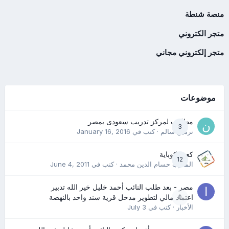
منصة شنطة
متجر الكتروني
متجر إلكتروني مجاني
موضوعات
مطلوب لمركز تدريب سعودى بمصر
3
نرمين سالم
· كتب في
January 16, 2016
كعب كوباية
12
المدرب حسام الدين محمد
· كتب في
June 4, 2011
مصر - بعد طلب النائب أحمد خليل خير الله تدبير
0
اعتماد مالي لتطوير مدخل قرية سند واحد بالنهضة
الأخبار
· كتب في
July 3