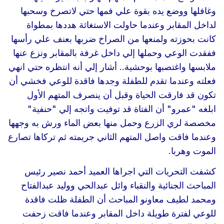
وغافلها ووضع يده بقوة علي فمها حتي لاتصرخ وسحبها
لداخل المقابر وعندما حاولت الاستغاثة هددها بمطواة
كانت بحوزته ولمنعها من الصراخ ضربها بعنف علي رأسها
ففقدت الوعي وحملها إلي داخل غرفة بالمقابر ونزع عنها
ملابسها واغتصبها بوحشية.. أشار إلي أنه انتظره حتي انهي
فعلته وعندما تقدم للطفلة وجدها فاقدة للوعي فخشي أن
تكون قد فارقت الحياة وقبل أن ينصرف المتهم الأول
ابلغه "عمرو" أن الفتاة قد توفيت واتجه إلي "حنفية"
مخصصة لري الزرع وحمل منها بعض الماء ورش به وجهها
وعندما فاقت واصل المتهم الثاني جريمته ثم تركاها تصارع
الموت وهربا.
كشفت التحريات التي اجراها العميد أحمد نصير رئيس
المباحث الجنائية والنقباء وائل عبدالحي ووليد عبدالفتاح
ومحمد لطيف معاونو المباحث أن الطفلة ظلت فاقدة
للوعي لفترة طويلة داخل المقابر وعندما فاقت زحفت