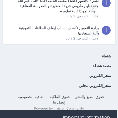
مصر - بحضور أعضاء مكتب النائب أحمد خليل خير الله
لجنة تعاين طريقي قرية الحظيرة و المدرسة الصناعية
0
بالنهضة تمهيدًا لبدء تطويره
الأخبار
· كتب في
July 3
وزارة التموين تكشف أسباب إيقاف البطاقات التموينية
0
وآلية استعادتها
الأخبار
· كتب في
July 2
شنطة
منصة شنطة
متجر الكتروني
متجر إلكتروني مجاني
حقوق الطبع والنشر
حقوق الملكية
اتفاقيه الخصوصيه
إتصل بنا
Powered by Invision Community
Important Information