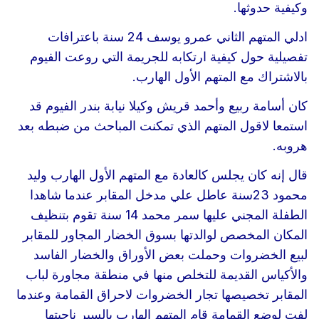
وكيفية حدوثها.
ادلي المتهم الثاني عمرو يوسف 24 سنة باعترافات
تفصيلية حول كيفية ارتكابه للجريمة التي روعت الفيوم
بالاشتراك مع المتهم الأول الهارب.
كان أسامة ربيع وأحمد قريش وكيلا نيابة بندر الفيوم قد
استمعا لاقول المتهم الذي تمكنت المباحث من ضبطه بعد
هروبه.
قال إنه كان يجلس كالعادة مع المتهم الأول الهارب وليد
محمود 23سنة عاطل علي مدخل المقابر عندما شاهدا
الطفلة المجني عليها سمر محمد 14 سنة تقوم بتنظيف
المكان المخصص لوالدتها بسوق الخضار المجاور للمقابر
لبيع الخضروات وحملت بعض الأوراق والخضار الفاسد
والأكياس القديمة للتخلص منها في منطقة مجاورة لباب
المقابر تخصيصها تجار الخضروات لاحراق القمامة وعندما
لفت لوضع القمامة قام المتهم الهارب بالسير ناحيتها