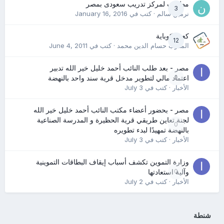
مطلوب لمركز تدريب سعودى بمصر
3
نرمين سالم
· كتب في
January 16, 2016
كعب كوباية
12
المدرب حسام الدين محمد
· كتب في
June 4, 2011
مصر - بعد طلب النائب أحمد خليل خير الله تدبير
0
اعتماد مالي لتطوير مدخل قرية سند واحد بالنهضة
الأخبار
· كتب في
July 3
مصر - بحضور أعضاء مكتب النائب أحمد خليل خير الله
لجنة تعاين طريقي قرية الحظيرة و المدرسة الصناعية
0
بالنهضة تمهيدًا لبدء تطويره
الأخبار
· كتب في
July 3
وزارة التموين تكشف أسباب إيقاف البطاقات التموينية
0
وآلية استعادتها
الأخبار
· كتب في
July 2
شنطة