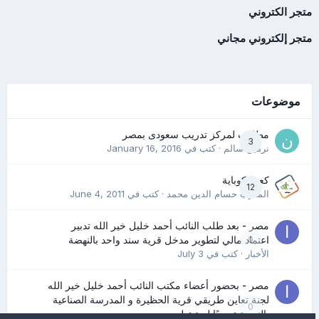
متجر الكتروني
متجر إلكتروني مجاني
موضوعات
مطلوب لمركز تدريب سعودى بمصر
3
نرمين سالم
· كتب في
January 16, 2016
كعب كوباية
12
المدرب حسام الدين محمد
· كتب في
June 4, 2011
مصر - بعد طلب النائب أحمد خليل خير الله تدبير
0
اعتماد مالي لتطوير مدخل قرية سند واحد بالنهضة
الأخبار
· كتب في
July 3
مصر - بحضور أعضاء مكتب النائب أحمد خليل خير الله
لجنة تعاين طريقي قرية الحظيرة و المدرسة الصناعية
0
بالنهضة تمهيدًا لبدء تطويره