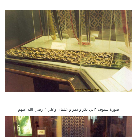
صورة سيوف "ابي بكر وعمر و عثمان وعلي " رضي الله عنهم