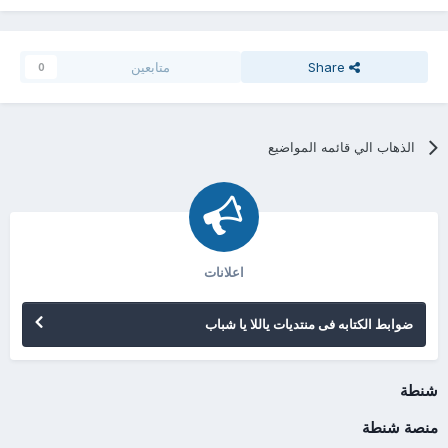
Share
متابعين
0
الذهاب الي قائمه المواضيع
اعلانات
ضوابط الكتابه فى منتديات ياللا يا شباب
شنطة
منصة شنطة