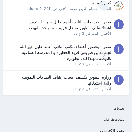
كعب كوباية
12
المدرب حسام الدين محمد
· كتب في
June 4, 2011
مصر - بعد طلب النائب أحمد خليل خير الله تدبير
0
اعتماد مالي لتطوير مدخل قرية سند واحد بالنهضة
الأخبار
· كتب في
July 3
مصر - بحضور أعضاء مكتب النائب أحمد خليل خير الله
لجنة تعاين طريقي قرية الحظيرة و المدرسة الصناعية
0
بالنهضة تمهيدًا لبدء تطويره
الأخبار
· كتب في
July 3
وزارة التموين تكشف أسباب إيقاف البطاقات التموينية
0
وآلية استعادتها
الأخبار
· كتب في
July 2
شنطة
منصة شنطة
متجر الكتروني