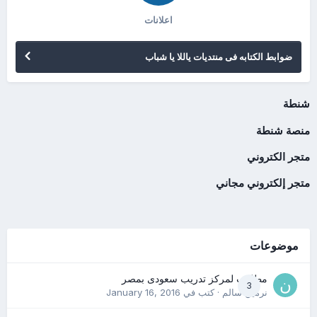
اعلانات
ضوابط الكتابه فى منتديات ياللا يا شباب
شنطة
منصة شنطة
متجر الكتروني
متجر إلكتروني مجاني
موضوعات
مطلوب لمركز تدريب سعودى بمصر
3
نرمين سالم
· كتب في
January 16, 2016