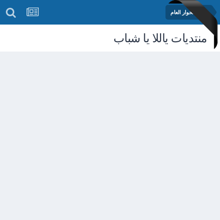
منتدى الحوار العام
منتديات ياللا يا شباب