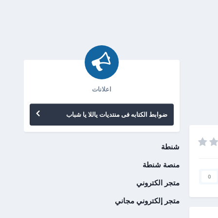
اعلانات
ضوابط الكتابه فى منتديات ياللا يا شباب
شنطة
منصة شنطة
0
متجر الكتروني
متجر إلكتروني مجاني