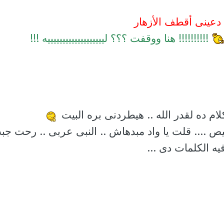
عينى أقطف الأزهار
!!!!!!!!!! هنا ووقفت ؟؟؟ ليييييييييييييييييييه !!!
لكلام ده لقدر الله .. هيطردنى بره البيت
هيص .... قلت يا واد مبدهاش .. النبى عربى .. رحت جب
ه الكلمات دى ...