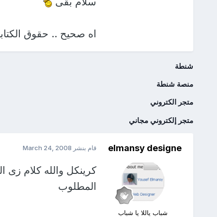
سلام بقى
اه صحيح .. حقوق الكتا
شنطة
منصة شنطة
متجر الكتروني
متجر إلكتروني مجاني
elmansy designe
قام بنشر
March 24, 2008
كرينكل والله كلام زى ا
المطلوب
شباب ياللا يا شباب