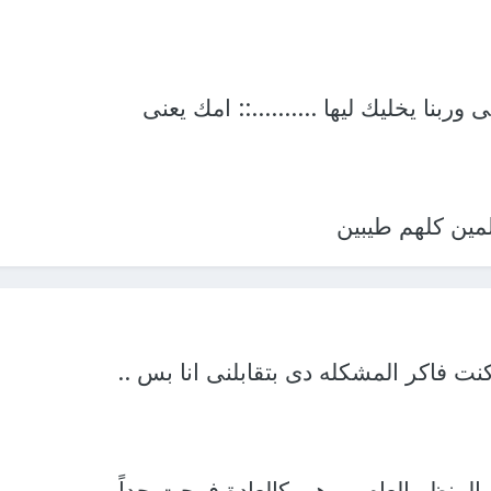
وربنا يخليك ليها ..........:: امك يعنى
مين كلهم طيبين
 كنت فاكر المشكله دى بتقابلنى انا بس ..
ن المنظر العام .. وهى كالعادة فرحت جداً