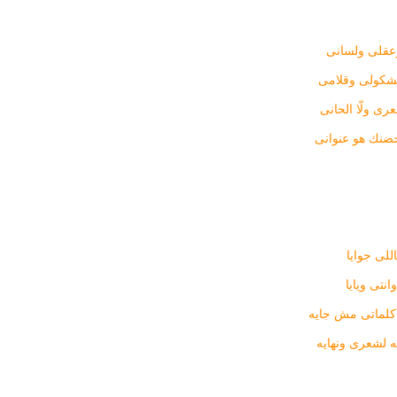
عقلى ولسانى
كولى وقلامى
رى ولّا الحانى
ضنك هو عنوانى
لى جوايا
نتى ويايا
لماتى مش جايه
ه لشعرى ونهايه