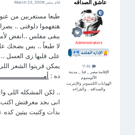
عاشق الصداقه
قام بنشر
March 23, 2008
طبعا مستغربين من عنوا
هتفهموا دلوقتى .. بصراحه
ببقى مفلس ..انفض لأمى
Administrators
لا طبعاً .. بس بضحك عل
على قلبها زى العسل ..
يمكن قريتوا الشعر اللى
11.4k
الإقامة:
مصر _ قنا _ مدينة
ده :
أمـــــــــــــــــــــــ
الألومنيوم
الهوايات:
الكمبيوتر والإنترنت
والصداقه .. والقراءه
.. لكن المشكله اللى واج
انى بجد معرفتش اكتب ايه
بدأت وكتبت بيتين كده ع