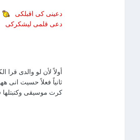
دعينى كى اقبلكى
د
دعى قلمى ليشكركى
أولاً لأن لو والدى قرا ا
ثانياً فعلاً حسيت انى ه
كرت موسيقى وكتبتلها في