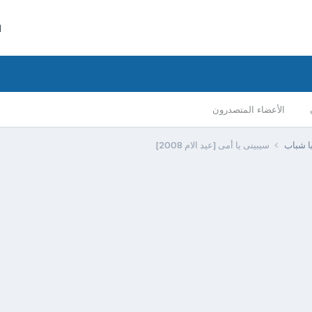
ا
الأعضاء المتصدرون
يا شباب
سيبينى يا أمى [عيد الام 2008]