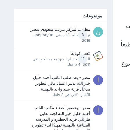
موضوعات
ى
مطلوب لمركز تدريب سعودى بمصر
3
نرمين سالم
· كتب في
January 16,
2016
عاً
كعب كوباية
12
المدرب حسام الدين محمد
· كتب في
ضوع
June 4, 2011
مصر - بعد طلب النائب أحمد خليل
خير الله تدبير اعتماد مالي لتطوير
0
مدخل قرية سند واحد بالنهضة
الأخبار
· كتب في
July 3
مصر - بحضور أعضاء مكتب النائب
أحمد خليل خير الله لجنة تعاين
0
طريقي قرية الحظيرة و المدرسة
الصناعية بالنهضة تمهيدًا لبدء تطويره