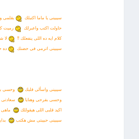
سيبينى يا ماما اكتبلك
بقلمى و
حاولت اكتب واعبرلك
رميت كش
كلام ايه ده اللى ينفعلك !!
لا شع
سيبينى اترمى فى حضنك
ده ح
سيبينى واسألى قلبك
وحسى بال
وحسى بفرحى وهنايا
سعادتى وا
اكيد قلبى اللى هيقوللك
ماهى ك
سيبينى حبيبتى مش هكتب
بداي