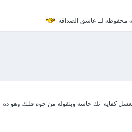
به محفوظه لــ عاشق الصداقه
لعسل كفايه انك حاسه وبتقوله من جوه قلبك وهو ده