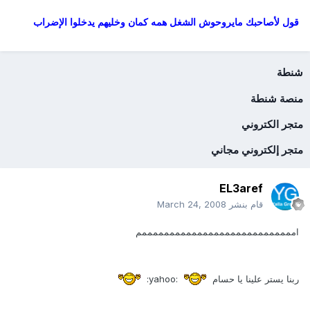
قول لأصاحبك مايروحوش الشغل همه كمان وخليهم يدخلوا الإضراب
شنطة
منصة شنطة
متجر الكتروني
متجر إلكتروني مجاني
EL3aref
قام بنشر
March 24, 2008
اممممممممممممممممممممممممممممم
ربنا يستر علينا يا حسام
:yahoo: