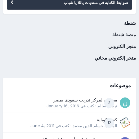
ضوابط الكتابه فى منتديات ياللا يا شباب
شنطة
منصة شنطة
متجر الكتروني
متجر إلكتروني مجاني
موضوعات
مطلوب لمركز تدريب سعودى بمصر
3
نرمين سالم
· كتب في
January 16, 2016
كعب كوباية
12
المدرب حسام الدين محمد
· كتب في
June 4, 2011