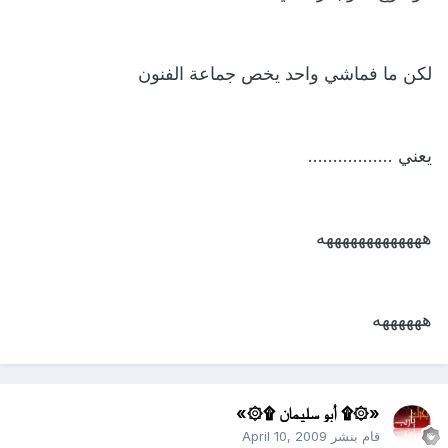
لكن ما فماشي واحد يخص جماعة الفنون
يعني .................
هههههههههههههه
ههههههه
«۞۩ أبو سليمان ۩۞»
قام بنشر
April 10, 2009