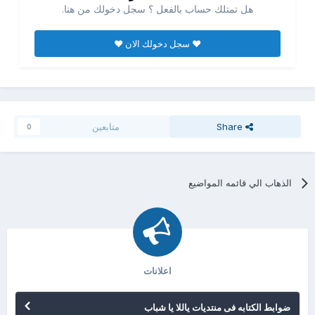
هل تمتلك حساب بالفعل ؟ سجل دخولك من هنا.
♥ سجل دخولك الان ♥
Share
متابعين
0
الذهاب الي قائمه المواضيع
اعلانات
ضوابط الكتابه فى منتديات ياللا يا شباب