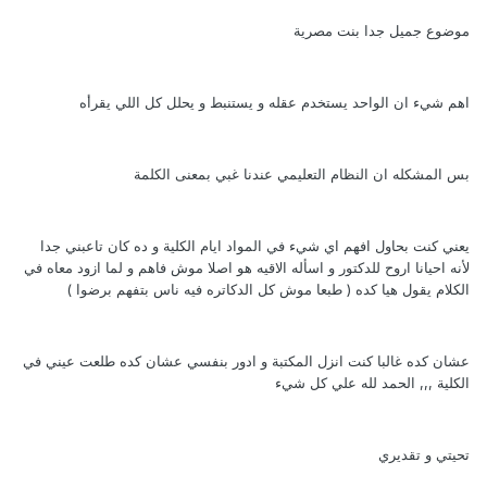
موضوع جميل جدا بنت مصرية
اهم شيء ان الواحد يستخدم عقله و يستنبط و يحلل كل اللي يقرأه
بس المشكله ان النظام التعليمي عندنا غبي بمعنى الكلمة
يعني كنت بحاول افهم اي شيء في المواد ايام الكلية و ده كان تاعبني جدا
لأنه احيانا اروح للدكتور و اسأله الاقيه هو اصلا موش فاهم و لما ازود معاه في
الكلام يقول هيا كده ( طبعا موش كل الدكاتره فيه ناس بتفهم برضوا )
عشان كده غالبا كنت انزل المكتبة و ادور بنفسي عشان كده طلعت عيني في
الكلية ,,, الحمد لله علي كل شيء
تحيتي و تقديري