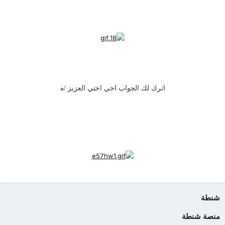
اترك لك الجواب اخي اختي العزيز /ه
شنطة
منصة شنطة