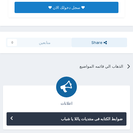
♥ سجل دخولك الان ♥
Share
متابعين
0
الذهاب الي قائمه المواضيع
اعلانات
ضوابط الكتابه فى منتديات ياللا يا شباب