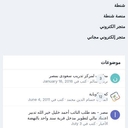
شنطة
منصة شنطة
متجر الكتروني
متجر إلكتروني مجاني
موضوعات
مطلوب لمركز تدريب سعودى بمصر
3
نرمين سالم
· كتب في
January 16, 2016
كعب كوباية
12
المدرب حسام الدين محمد
· كتب في
June 4, 2011
مصر - بعد طلب النائب أحمد خليل خير الله تدبير
0
اعتماد مالي لتطوير مدخل قرية سند واحد بالنهضة
الأخبار
· كتب في
July 3