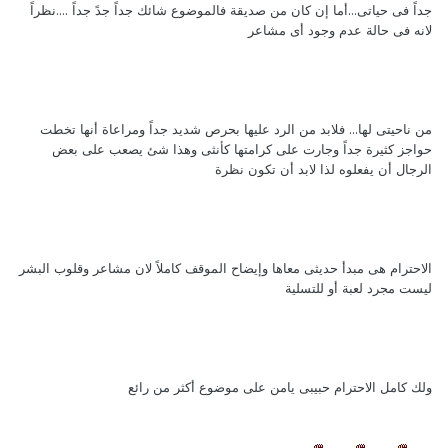
جداً فى حياتى...أما إن كان من صديقة فالموضوع شائك جداً جدً جداً ....نظراً
لانه فى حالة عدم وجود أى مشاعر
من ناحيتى لها... فلابد من الرد عليها بحرص شديد جداً ومراعاة أنها تخطت
حواجز كثيرة جداً وجارت على كرامتها كأنثى وهذا شئ يصعب على بعض
الرجال أن يفعلوه لذا لابد أن تكون نظرة
الاحترام هى مبدأ حديثى معاها وإيضاح الموقف كاملاً لان مشاعر وقلوب البشر
ليست مجرد لعبة أو للتسلية
ولك كامل الاحترام حبيبى يامن على موضوع أكثر من رائع