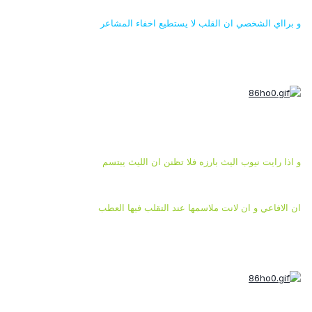
و برااي الشخصي ان القلب لا يستطيع اخفاء المشاعر
و اذا رايت نيوب اليث بارزه فلا تظنن ان الليث يبتسم
ان الافاعي و ان لانت ملاسمها عند التقلب فيها العطب