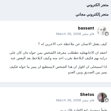
متجر الكتروني
متجر إلكتروني مجاني
bassant
قام بنشر
March 28, 2008
كيف يغفل الانسان عن ملاحظة حب الاخرين له ؟
اعتقد ان الاجابهعليه تططلب معرفة االشخص بمن حوله ةان كان على
درايه بهم فكيف لايلاحظ تقرب احد منه وكيف لايلاحظ بعد البعض عنه
اذا اسمحلى ان اقول ان هذا الشخص لايستطيع ان يميز ما حوله فكيف
يميز بين الصديق وبين العدو
Shetos
قام بنشر
March 28, 2008
طبعاً موضوع رائع كالعادة بلاك دريم