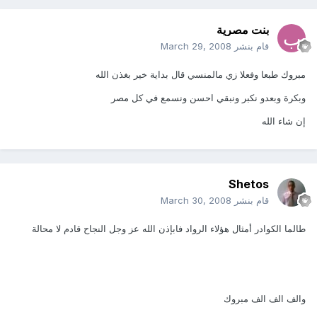
بنت مصرية
قام بنشر
March 29, 2008
مبروك طبعا وفعلا زي مالمنسي قال بداية خير بغذن الله
وبكرة وبعدو نكبر ونبقي احسن ونسمع في كل مصر
إن شاء الله
Shetos
قام بنشر
March 30, 2008
طالما الكوادر أمثال هؤلاء الرواد فابإذن الله عز وجل النجاح قادم لا محالة
والف الف الف مبروك