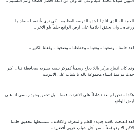
النبيين سيدنا محمد عليه وعلى اله وكل من اتبعه افضل الصلاة واتم التسليم ..
الحمد لله الذى اتاح لنا هذه الفرصه العظيمه .. كى نرى بأنفسنا حصاد ما
زرعناه .. وان نحقق احلامنا على ارض الواقع حلماً تلو الاخر ..
لقد حلمنا .. وسعينا .. وتعبنا .. وخططنا .. وضحينا .. وفعلنا الكثير ..
وقد كان افتتاح مركز ياللا نجاح رسمياً كمركز تنميه بشريه بمحافظة قنا .. أكبر
حدث تم منذ انشاء مجموعة ياللا يا شباب على الانترنت ..
هكذا .. نحن لم نعد نشاطاً على الانترنت فقط .. بل تحقق وجود رسمى لنا على
ارض الواقع ..
لقد انفتحت نافذه جديده للعلم والمعرفه والافاده .. سنستغلها لتحقيق حلمنا
الاكبر الا وهو (معاً .. من أجل شباب عربى أفضل) ..