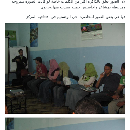
لان الصور تعلق بالذاكره اكثر من الكلمات خاصة لو كانت الصوره ممزوجه
ومرتبطه بمشاعر واحاسيس جميله تشرب منها وترتوي
فها هي بعض الصور لمحاضرة اخي ابوتسنيم في افتتاحية المركز