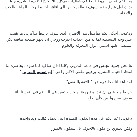
بقنا لكي تقص شريط البدء في فعاليات مركز ياللا نجاح للتنميه البشريه جاعلة
بذلك اول شرارة نور سوف ننطلق خلفها الي آفاق الحياة الرحبه المليئه بالحب
والايخاء
ودعوني احكي لكم تفاصيل هذا الافتتاح الذي سوف يرتبط بذاكرتي ما بقيت
علي وجه البسيطه لما به من احداث اجبرت روحي ان تجهز صفحة صافيه لكي
تستقبل عليها اسمي انواع المعرفة والعلوم
ها نحن جميعا نجلس في قاعة التدريب وكلنا اذان صاغيه لما سوف يحاضره لنا
استاذ التنيمه البشريه ورفيق حلمي الاكبر واخي "
ابو تسنيم المغربي
"
لقد اعد لنا محاضرة عن "
الثقة بالنفس
"
حرصا منه علي ان نبدا مشروعنا ونحن واثقين في الله ثم في انفسنا باننا
سوف ننجح وليس كأي نجاح
دعوني اعبر لكم عن هذه العقول الكثيره التي تعمل كقلب ويد واحده
ولكن تعبيري لن يكون بالاحرف بل سيكون بالصور