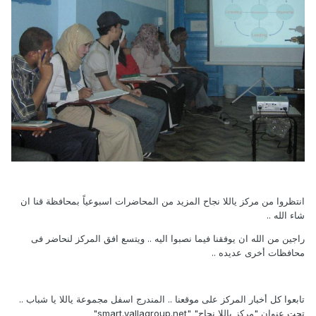
انتظروا من مركز ياللا نجاح المزيد من المحاضرات اسبوعياً بمحافظة قنا ان
شاء الله ..
راجين من الله ان يوفقنا فيما نصبوا اليه .. ويتسع افق المركز لنحاضر فى
محافظات أخرى عديده ..
تابعوا كل أخبار المركز على موقعنا .. المندرج اسفل مجموعة ياللا يا شباب ..
تحت عنوان "مركز ياللا نجاح" "smart.yallagroup.net"