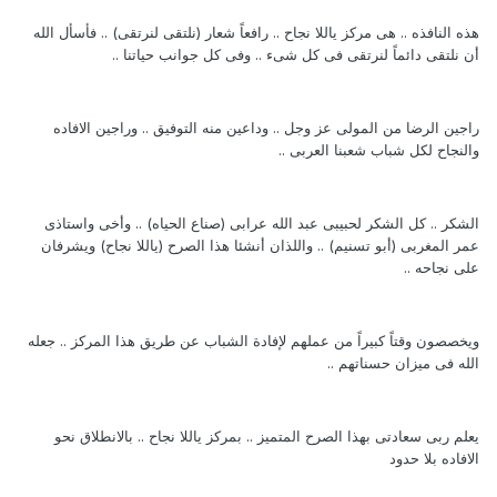
هذه النافذه .. هى مركز ياللا نجاح .. رافعاً شعار (نلتقى لنرتقى) .. فأسأل الله
أن نلتقى دائماً لنرتقى فى كل شىء .. وفى كل جوانب حياتنا ..
راجين الرضا من المولى عز وجل .. وداعين منه التوفيق .. وراجين الافاده
والنجاح لكل شباب شعبنا العربى ..
الشكر .. كل الشكر لحبيبى عبد الله عرابى (صناع الحياه) .. وأخى واستاذى
عمر المغربى (أبو تسنيم) .. واللذان أنشئا هذا الصرح (ياللا نجاح) ويشرفان
على نجاحه ..
ويخصصون وقتاً كبيراً من عملهم لإفادة الشباب عن طريق هذا المركز .. جعله
الله فى ميزان حسناتهم ..
يعلم ربى سعادتى بهذا الصرح المتميز .. بمركز ياللا نجاح .. بالانطلاق نحو
الافاده بلا حدود