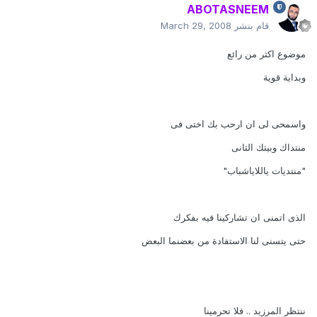
ABOTASNEEM
قام بنشر
March 29, 2008
موضوع اكثر من رائع
وبداية قوية
واسمحى لى ان ارحب بك اختى فى
منتداك وبيتك الثانى
"منتديات ياللاياشباب"
الذى اتمنى ان تشاركينا فيه بفكرك
حتى يتسنى لنا الاستفادة من بعضنما البعض
ننتظر المرزيد .. فلا تحرمينا