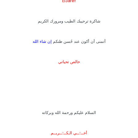
El3aref
شاكرة ترحيبك الطيب ومرورك الكريم
أتمنى أن أكون عند حُسن ظنكم
إن شاء الله
خالص تحياتي
السلام عليكم ورحمة الله وبركاته
أخــ::ــي الـكــ::ــريــم