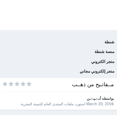
شنطة
منصة شنطة
متجر الكتروني
متجر إلكتروني مجاني
مــفاتـيح من ذهــب
بواسطه
أنـ::ـيـ::ـن
March 29, 2008
استورد ملفات
المنتدى العام للتنمية البشرية