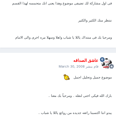
فى اول مشاركة لك تضيفى موضوع وهذا يعنى انك متحمسه لهذا القسم
ننتظر منك الكثير والكثير
ومرحبا بك فى منتداك ياللا يا شباب واهلا وسهلا مره اخرى والى الامام
عاشق الصداقه
قام بنشر
March 30, 2008
موضوع جميل وتحليل اجمل
بارك الله فيكى اختى لنقله .. ومرحباً بك معنا ..
يبدو اننا اكتسبنا رائعه جديده من روائع ياللا يا شباب ..