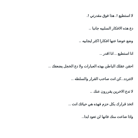
لا استطيع !. هذا فوق مقدرتي !.
دع هذه الافكار السلبيه جانبا ..
وضع عوضا عنها افكارا اكثر ايجابيه ..
انا استطيع .. انا اقدر ..
احقن عقلك الباطن بهذه العبارات ولا دع الخجل يضعفك ..
لاتتردد..كن انت صاحب القرار والسلطه ..
لا تدع الاخرين يقررون عنك ..
اتخذ قرارك بكل حزم فهذه هي حياتك انت ..
واذا ضاعت منك فانها لن تعود ابدا..