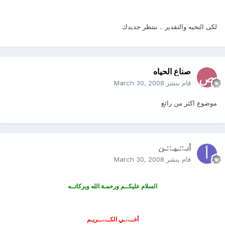
لكى التحيه والتقدير .. ننتظر جديدك
صناع الحياه
قام بنشر
March 30, 2008
موضوع اكثر من رائع
أنـ::ـيـ::ـن
قام بنشر
March 30, 2008
السلام عليكــم ورحمـة الله وبركاتــه
أخــ،،ـي الكــ،،ــريـم