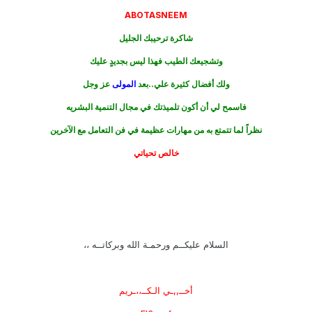
ABOTASNEEM
شاكرة ترحيبك الجليل
وتشجيعك الطيب فهذا ليس بجديدٍ عليك
ولك أفضال كثيرة علي..بعد
المولى
عز وجل
فاسمح لي أن أكون تلميذتك في مجال التنمية البشريه
نظراً لما تتمتع به من مهارات عظيمة في فن التعامل مع الآخرين
خالص تحياتي
السلام عليكــم ورحمـة الله وبركاتــه ،،
أخــ,,ـي الـكــ،،ـريم