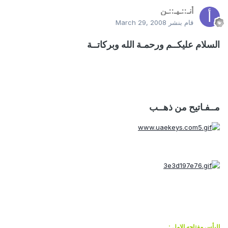
أنـ::ـيـ::ـن
قام بنشر
March 29, 2008
السلام عليكــم ورحمـة الله وبركاتــة
مــفـاتيح من ذهــب
اليأس مفتاحه الامل :