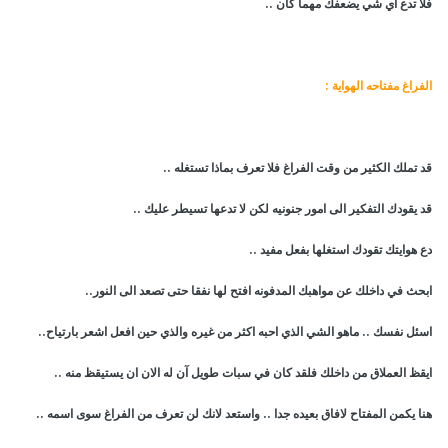
فلا تدع أي شي يضعفك مهما كان ..
الفراغ مفتاحه الهواية :
قد تملك الكثير من وقت الفراغ فلا تعرف بماذا تستغله ..
قد يقودك التفكير الى امور جنونيه لكن لا تدعها تسيطر عليك ..
دع هوايتك تقودك استغلها بفعل مفيد ..
ابحث في داخلك عن مواهبك المدفونه افتح لها نفقا حتى تصعد الى النور..
اسئل نفسك .. ماهو الشي الذي احبه اكثر من غيره والذي حين افعل اشعر بارتياح..
ايقظ العملاق من داخلك فلقد كان في سبات طويل آن له الان ان يستيقظ منه ..
هنا يكمن المفتاح لافاق بعيده جدا .. واستعد لانك لن تعرف من الفراغ سوى اسمه ..