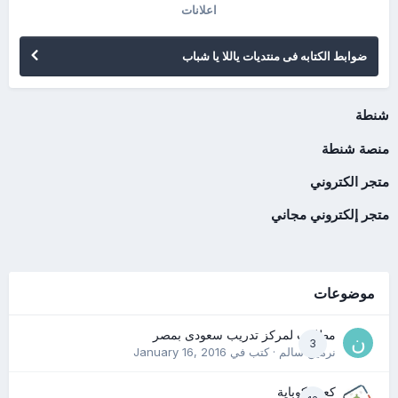
اعلانات
ضوابط الكتابه فى منتديات ياللا يا شباب
شنطة
منصة شنطة
متجر الكتروني
متجر إلكتروني مجاني
موضوعات
مطلوب لمركز تدريب سعودى بمصر
3
نرمين سالم
· كتب في
January 16, 2016
كعب كوباية