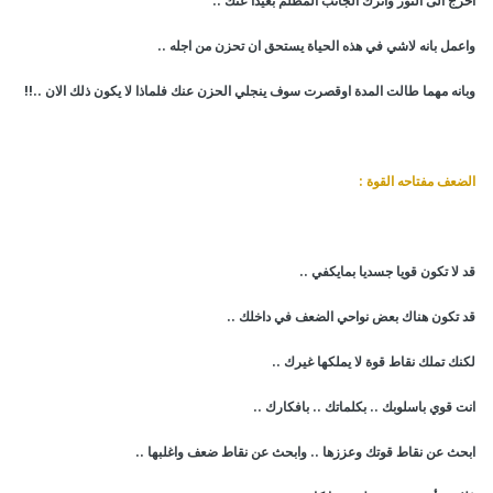
اخرج الى النور واترك الجانب المظلم بعيدا عنك ..
واعمل بانه لاشي في هذه الحياة يستحق ان تحزن من اجله ..
وبانه مهما طالت المدة اوقصرت سوف ينجلي الحزن عنك فلماذا لا يكون ذلك الان ..!!
الضعف مفتاحه القوة :
قد لا تكون قويا جسديا بمايكفي ..
قد تكون هناك بعض نواحي الضعف في داخلك ..
لكنك تملك نقاط قوة لا يملكها غيرك ..
انت قوي باسلوبك .. بكلماتك .. بافكارك ..
ابحث عن نقاط قوتك وعززها .. وابحث عن نقاط ضعف واغلبها ..