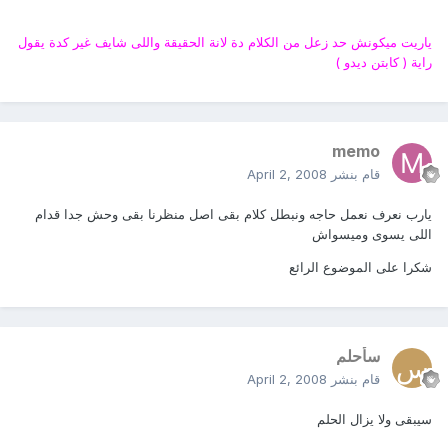
ياريت ميكونش حد زعل من الكلام دة لانة الحقيقة واللى شايف غير كدة يقول
راية ( كابتن ديدو )
memo
قام بنشر
April 2, 2008
يارب نعرف نعمل حاجه ونبطل كلام بقى اصل منظرنا بقى وحش جدا قدام
اللى يسوى وميسواش
شكرا على الموضوع الرائع
سأحلم
قام بنشر
April 2, 2008
سيبقى ولا يزال الحلم