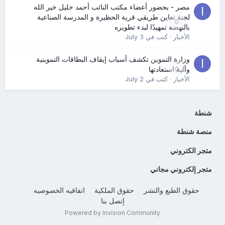
مصر - بحضور أعضاء مكتب النائب أحمد خليل خير الله
لجنة تعاين طريقي قرية الحظيرة و المدرسة الصناعية
0
بالنهضة تمهيدًا لبدء تطويره
الأخبار
· كتب في
July 3
وزارة التموين تكشف أسباب إيقاف البطاقات التموينية
0
وآلية استعادتها
الأخبار
· كتب في
July 2
شنطة
منصة شنطة
متجر الكتروني
متجر إلكتروني مجاني
حقوق الطبع والنشر
حقوق الملكية
اتفاقيه الخصوصيه
إتصل بنا
Powered by Invision Community