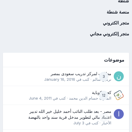
شنطة
منصة شنطة
متجر الكتروني
متجر إلكتروني مجاني
موضوعات
مطلوب لمركز تدريب سعودى بمصر
3
نرمين سالم
· كتب في
January 16, 2016
كعب كوباية
12
المدرب حسام الدين محمد
· كتب في
June 4, 2011
مصر - بعد طلب النائب أحمد خليل خير الله تدبير
0
اعتماد مالي لتطوير مدخل قرية سند واحد بالنهضة
الأخبار
· كتب في
July 3