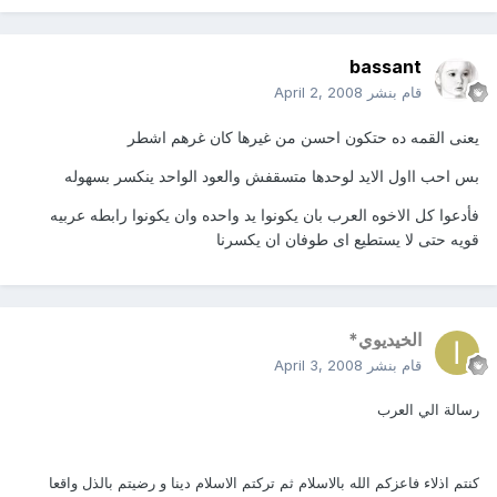
bassant
قام بنشر
April 2, 2008
يعنى القمه ده حتكون احسن من غيرها كان غرهم اشطر
بس احب ااول الايد لوحدها متسقفش والعود الواحد ينكسر بسهوله
فأدعوا كل الاخوه العرب بان يكونوا يد واحده وان يكونوا رابطه عربيه
قويه حتى لا يستطيع اى طوفان ان يكسرنا
الخيديوي*
قام بنشر
April 3, 2008
رسالة الي العرب
كنتم اذلاء فاعزكم الله بالاسلام ثم تركتم الاسلام دينا و رضيتم بالذل واقعا