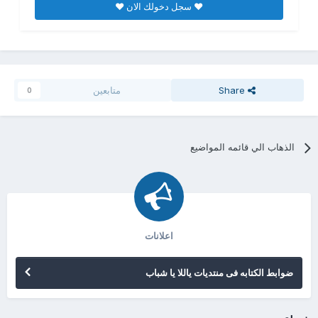
♥ سجل دخولك الان ♥
Share
متابعين
0
الذهاب الي قائمه المواضيع
اعلانات
ضوابط الكتابه فى منتديات ياللا يا شباب