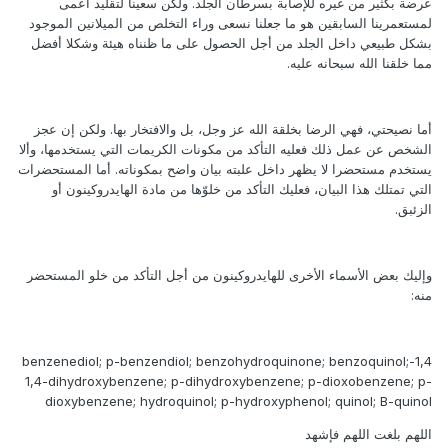
عرضة بكثير من غيره للإصابة بسرطان الجلد. ولكن سعينا لتقليد أعمى
لمستعمرينا السابقين هو ما جعلنا نسعى وراء التخلص من الميلانين الموجود
بشكل طبيعي داخل الجلد من أجل الحصول على ما ظنناه هيئة وشكلا أفضل
مما خلقنا الله سبحانه عليه.
أما نصيحتي، فهي الرضا بخلقة الله عز وجل، بل والافتخار بها. ولكن إن عجز
الشخص عن عمل ذلك فعليه التأكد من مكونات الكريمات التي يستخدمها، وألا
يستخدم مستحضرا لا يظهر داخل علبته بيان واضح بمكوناته. أما المستحضرات
التي تمتلك هذا البيان، فعليك التأكد من خلوّها من مادة الهايدروكينون أو
الزئبق.
وإليك بعض الأسماء الأخرى للهايدروكينون من أجل التأكد من خلو المستحضر
منه:
1,4-benzenediol; p-benzendiol; benzohydroquinone; benzoquinol;
1,4-dihydroxybenzene; p-dihydroxybenzene; p-dioxobenzene; p-
dioxybenzene; hydroquinol; p-hydroxyphenol; quinol; B-quinol
اللهم بلغت اللهم فإشهد