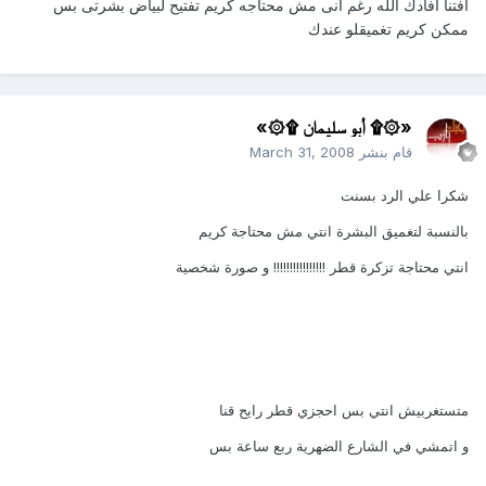
افتنا افادك الله رغم انى مش محتاجه كريم تفتيح لبياض بشرتى بس
ممكن كريم تغميقلو عندك
«۞۩ أبو سليمان ۩۞»
قام بنشر
March 31, 2008
شكرا علي الرد بسنت
بالنسبة لتغميق البشرة انتي مش محتاجة كريم
انتي محتاجة تزكرة قطر !!!!!!!!!!!!!!!! و صورة شخصية
متستغربيش انتي بس احجزي قطر رايح قنا
و اتمشي في الشارع الضهرية ربع ساعة بس