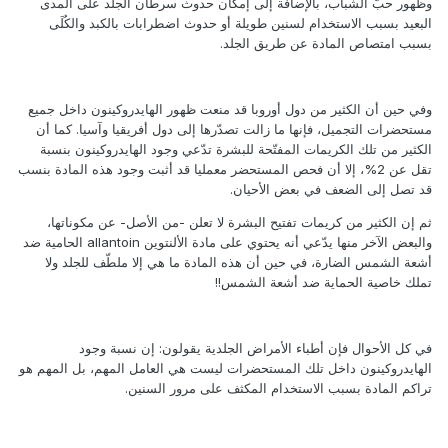
وظهور حبّ الشباب، بالإضافة إلى إمكان حدوث سرطان الجلد على المدى
البعيد بسبب الاستخدام لسنين طويلة أو حدوث اضطرابات بالكبد والكُلَى
بسبب امتصاص المادة عن طريق الجلد.
وفي حين أن الكثير من دول أوروبا قد منعت ظهور الهايدروكينون داخل جميع
مستحضرات التجميل، فإنها ما زالت تصدّرها إلى دول أفريقيا وآسيا. كما أن
الكثير من تلك الكريمات المفتّحة للبشرة تدّعي وجود الهايدروكينون بنسبة
تقل عن 2%، إلا أن فحص المستحضر معمليا قد أثبت وجود هذه المادة بنسب
قد تصل إلى الضعف في بعض الأحيان.
ثم إن الكثير من كريمات تفتيح البشرة لا تعلن -من الأصل- عن مكوناتها،
والبعض الآخر منها يدّعي أنه يحتوي على مادة الألنتوين allantoin الحامية ضد
أشعة الشمس الضارة، في حين أن هذه المادة ما هي إلا ملطّف للجلد ولا
تملك خاصية الحماية ضد أشعة الشمس!!
في كل الأحوال فإن أطباء الأمراض الجلدية يقولون: إن نسبة وجود
الهايدروكينون داخل تلك المستحضرات ليست هي العامل المهم، بل المهم هو
تراكم المادة بسبب الاستخدام المكثف على مرور السنين.