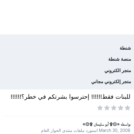
شنطة
منصة شنطة
متجر الكتروني
متجر إلكتروني مجاني
للبنات فقط!!!!!! إحترسوا بشرتكم في خطر؟!!!!!!
بواسطه
«۞۩ أبو سليمان ۩۞»
March 30, 2008
استورد ملفات
منتدى الحوار العام