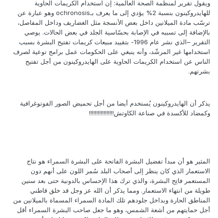
ويقول تقرير لمنظمة الصحة العالمية: إن استخدام الكريمات الحاوية
للهايدروكينون بنسبة 2% يؤدي إلى ما يعرف بـochronosis وهو عبارة عن
ترسّب مادة الميلانين داخل بعض الأنسجة مثل الغضاريف وداخل المفاصل،
بالإضافة إلى تسببه في الإصابة بحسّاسية الجلد في بعض الحالات. يوصي
التقرير –الذي نشر عام 1996- بتقييد مبيعات كريمات تفتيح البشرة بسبب
استخدامها غير المرشّد، وأنه ينبغي على الحكومات عمل برامج توعية لصرف
الناس عن استخدام الكريمات الحاوية على الهايدروكينون من أجل تفتيح
بشرتهم.
يذكر أن الهايدروكينون يُستخدم أيضا من أجل تحميض الصور الفوتوغرافية
وكمضاد للأكسدة في صناعة الكاوتش!!!!!!!!!!!!!!!!!
المثير هو أن مبدأ تفضيل البشرة الفاتحة على البشرة السمراء هو نتاج
الاستعمار الذي كان ينظر إلى أصحاب البلد سُمر اللون على أنهم دون
المستعمر فاتِح البشرة، والذي ترك هذا الإحساس بالدونية حتى بعد سنين
طويلة من انتهاء الاستعمار. ومما يذكر أن الله عز وجل قد خلق قاطني
المناطق الحارة وبداخل جلودهم تلك المادة السمراء المسماة بالميلانين من
أجل حمايتهم من أشعة الشمس، وهو ما جعل صاحب البشرة السمراء أقل