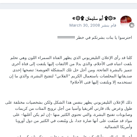
«۞۩ أبو سليمان ۩۞»
قام بنشر
March 30, 2008
احترسوا يا بنات بشرتكم في خطر !!!!!!!!!!!!!!!!!!!
كلنا قد رأى الإعلان التليفزيوني الذي يظهر الفتاة السمراء اللون وهي تحلم
بلفت انتباه فتى الأحلام، والذي بدلا من الالتفات إليها يلتفت إلى فتاة أخرى
تتميز بالبشرة الفاتحة. ومن أجل حل تلك المشكلة العويصة؛ تنصحها إحدى
صديقاتها المخلصات باستعمال الكريم "الفلاني" لتفتيح البشرة، والذي ما إن
تستخدمه إلا ويلتفت إليها فتى الأحلام!!
ذلك الإعلان التليفزيوني يظهر بنفس هذا الشكل ولكن بشخصيات مختلفة على
طول وعرض بلاد قارتي أفريقيا وآسيا من أجل ترويج المئات من كريمات
وصابونات تفتيح البشرة، والتي تحتوي الكثير منها -إن لم يكن أغلبها- على
مواد قد صنّفت على أنها ضارة جدا، بل ومُنعت في الكثير من دول أوروبا
وأمريكا الشمالية.
أهم المواد التي بدأ التركيز على خطورة وجودها ضمن تكوينات كريمات