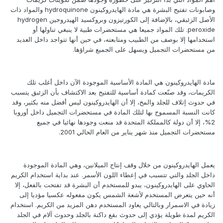
وصابونات تفتيح البشرة هي مادة الهايدروكينون hydroquinone والمواد ذات
الأصل الزئبقي، بالإضافة إلى الكورتيزون وبروكسيد الهيدروجين hydrogen
peroxide. تلك المواد جميعا هي مستحضرات طبية لا ينبغي تناولها أو
استخدامها إلا بوصف من الطبيب ومتابعته، في حين أنها تتواجد داخل العديد
من مستحضرات التجميل ويسهل على الجميع شراؤها.
مادة الهايدروكينون هي المادة الأساسية الموجودة الآن داخل أغلب تلك
الكريمات، وقد صنّعت كمادة أساسية للتفتيح بعد الاكتشاف بأن الزئبق يتسبب
في حدوث إتلاف للجلد والمخ، إلا أن الهايدروكينون ليس أفضل منه بكثير، وقد
كانت النسبة المسموح بها لتلك المادة في مستحضرات التجميل داخل أوروبا
2%، إلا أن دولة كالمملكة المتحدة قد منعت وجودها نهائيا في جميع
مستحضرات التجميل منذ شهر يناير من العام الحالي 2001.
يعمل الهايدروكينون من خلال وقف إنتاج الميلانين، وهي المادة الموجودة
داخل الجلد والتي تتسبب في إعطاء اللون الأسمر. عند بداية استخدام الكريم
الحاوي على الهايدروكينون، يبدو للمستخدم أن البشرة قد تفتحت بالفعل، إلا
أنه حين يتعرض المستخدم لأشعة الشمس يكون مفعوله عكسيا مؤديا إلى
زيادة في الاسمرار وبالتالي يعاود المستخدم دهن المزيد من الكريم. استخدام
الكريم لمدة طويلة يؤدي إلى حدوث بقع داكنة بالجلد وحدوث آلام في الجلد