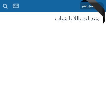
منتدى الحوار العام
منتديات ياللا يا شباب