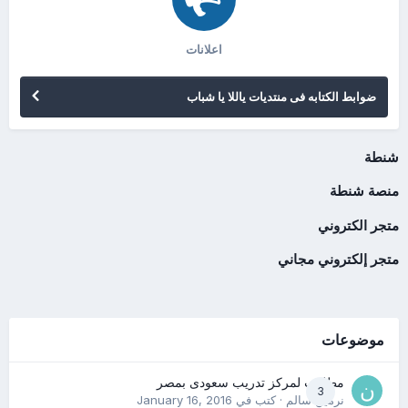
اعلانات
ضوابط الكتابه فى منتديات ياللا يا شباب
شنطة
منصة شنطة
متجر الكتروني
متجر إلكتروني مجاني
موضوعات
مطلوب لمركز تدريب سعودى بمصر
3
نرمين سالم
· كتب في
January 16, 2016