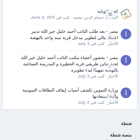
كعب كوباية
12
المدرب حسام الدين محمد
· كتب في
June 4, 2011
مصر - بعد طلب النائب أحمد خليل خير الله تدبير
0
اعتماد مالي لتطوير مدخل قرية سند واحد بالنهضة
الأخبار
· كتب في
July 3
مصر - بحضور أعضاء مكتب النائب أحمد خليل خير الله
لجنة تعاين طريقي قرية الحظيرة و المدرسة الصناعية
0
بالنهضة تمهيدًا لبدء تطويره
الأخبار
· كتب في
July 3
وزارة التموين تكشف أسباب إيقاف البطاقات التموينية
0
وآلية استعادتها
الأخبار
· كتب في
July 2
شنطة
منصة شنطة