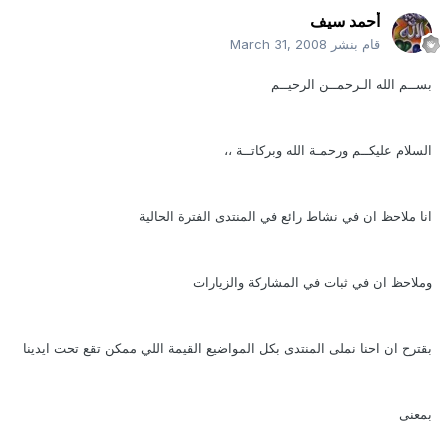
أحمد سيف
قام بنشر
March 31, 2008
بســم الله الـرحمــن الرحيــم
السلام عليكــم ورحمـة الله وبركاتــة ،،
انا ملاحظ ان في نشاط رائع في المنتدى الفترة الحالية
وملاحظ ان في ثبات في المشاركة والزيارات
بقترح ان احنا نملى المنتدى بكل المواضيع القيمة اللي ممكن تقع تحت ايدينا
بمعنى