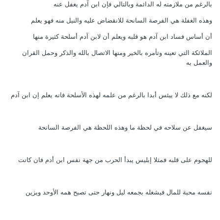
بالرغم من ملازمته له الدائمة وبالتالي فإن ابن آدم يغفل عنه
وهذه الغفلة هي الفرصة السانحة للانقضاض عليه والنيل منه فهو يعلم
أن أساس فساد ابن آدم هو قلبه ويعلم أن لابن آدم أسلحة كثيرة منها
الملائكة التي تعينه وتأمره بالخير ومنها الاتصال بالله والذكر وحمل القران
والعمل به
لكنه مع ذلك لا ييئس أبدا بالرغم من علمه لهذه الأسلحة فانه يعلم إن ابن آدم
سيغفل عن سلاحه في لحظة ما وهذه اللحظة هي الفرصة السانحة
للهجوم على قلبه فمثلا إبليس يبدأ الحرب من جهة نفس ابن أدم فان كانت
نفسه محبة للمال فيشغله بجمعه ليل ونهار حتى تصبح همه الأوحد ويزين