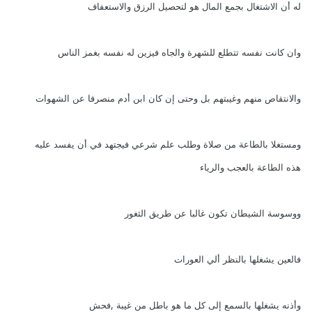
له أن الاشتغال بجمع المال هو لتحصيل الرزق والاستعفاف
وان كانت نفسه تتطلع للشهرة والجاه فيزين له نفسه بغمز الناس
والانتقاص منهم وغيبتهم بل وحتى إن كان ابن أدم منصرفا عن الشهوات
ومستغلا بالطاعة من صلاة وطلب علم شرعي فيجتهد في أن يفسد عليه
هذه الطاعة بالعجب والرياء
ووسوسة الشيطان تكون غالبا عن طريق الثغور
فالعين يشغلها بالنظر ألي العورات
وأذنه يشغلها بالسمع إلى كل ما هو باطل من غيبة ,فحش