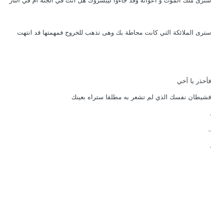
سترى ملك الموت و أعوانه وقد جاءوا ليبشروك هل أنت في الجنة أم في النار
سترى الملائكة التي كانت محاطة بك وهى تذهب للخروج فمهمتها قد انتهت
فأحذر يا آخي
فشيطان نفسك الذي لم تشعر به مطلقا ستراه بعينك
.
..
.