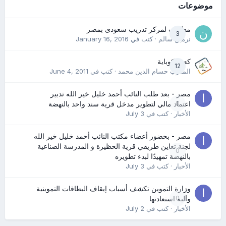
موضوعات
مطلوب لمركز تدريب سعودى بمصر
3
نرمين سالم
· كتب في
January 16, 2016
كعب كوباية
12
المدرب حسام الدين محمد
· كتب في
June 4, 2011
مصر - بعد طلب النائب أحمد خليل خير الله تدبير
0
اعتماد مالي لتطوير مدخل قرية سند واحد بالنهضة
الأخبار
· كتب في
July 3
مصر - بحضور أعضاء مكتب النائب أحمد خليل خير الله
لجنة تعاين طريقي قرية الحظيرة و المدرسة الصناعية
0
بالنهضة تمهيدًا لبدء تطويره
الأخبار
· كتب في
July 3
وزارة التموين تكشف أسباب إيقاف البطاقات التموينية
0
وآلية استعادتها
الأخبار
· كتب في
July 2